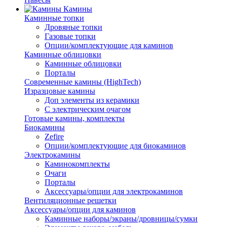
Камины
Каминные топки
Дровяные топки
Газовые топки
Опции/комплектующие для каминов
Каминные облицовки
Каминные облицовки
Порталы
Современные камины (HighTech)
Изразцовые камины
Доп элементы из керамики
С электрическим очагом
Готовые камины, комплекты
Биокамины
Zefire
Опции/комплектующие для биокаминов
Электрокамины
Каминокомплекты
Очаги
Порталы
Аксессуары/опции для электрокаминов
Вентиляционные решетки
Аксессуары/опции для каминов
Каминные наборы/экраны/дровницы/сумки