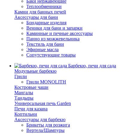
Баки нержавеющие
Теплообменники
Камни для банных печей
Аксессуары для бани
Бондарные изделия
Веники для бани и запарки
Каминные и печные аксессуары
Панно из можжевельника
Текстиль для бани
Эфирные масла
Сопутствующие товары
Барбекю, печи для сада
Модульные барбекю
Грили
Грили MONOLITH
Костровые чаши
Мангалы
Тандыры
Универсальная печь Garden
Печи для казана
Коптильни
Аксессуары для барбекю
Брикеты для розжига
Вертела/Шампуры