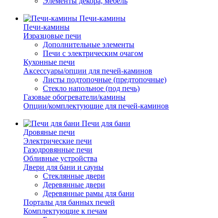
Элементы декора, мебель
Печи-камины
Печи-камины
Изразцовые печи
Дополнительные элементы
Печи с электрическим очагом
Кухонные печи
Аксессуары/опции для печей-каминов
Листы подтопочные (предтопочные)
Стекло напольное (под печь)
Газовые обогреватели/камины
Опции/комплектующие для печей-каминов
Печи для бани
Дровяные печи
Электрические печи
Газодровянные печи
Обливные устройства
Двери для бани и сауны
Стеклянные двери
Деревянные двери
Деревянные рамы для бани
Порталы для банных печей
Комплектующие к печам