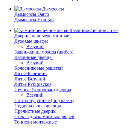
Дымососы
Дымососы Darco
Дымососы Exodraft
Каминное/печное литье
Дверцы печные/каминные
Духовые шкафы
Везувий
Задвижки дымохода (шибер)
Каминные дверцы
Везувий
Колосниковые решетки
Литье Балезино
Литье Везувий
Литье Рубцовское
Печные (топочные) дверцы
Везувий
Плиты чугунные (под казан)
Поддувальные дверцы
Прочистные дверцы
Стекла для каминных дверей
Тоннели монтажные