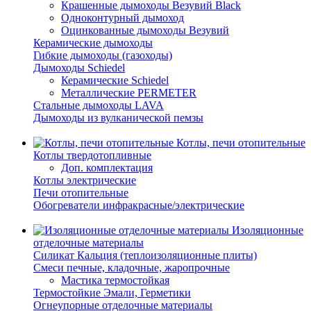
Крашенные дымоходы Везувий Black
Одноконтурный дымоход
Оцинкованные дымоходы Везувий
Керамические дымоходы
Гибкие дымоходы (газоходы)
Дымоходы Schiedel
Керамические Schiedel
Металлические PERMETER
Стальные дымоходы LAVA
Дымоходы из вулканической пемзы
Котлы, печи отопительные
Котлы твердотопливные
Доп. комплектация
Котлы электрические
Печи отопительные
Обогреватели инфракрасные/электрические
Изоляционные
отделочные материалы
Силикат Кальция (теплоизоляционные плиты)
Смеси печные, кладочные, жаропрочные
Мастика термостойкая
Термостойкие Эмали, Герметики
Огнеупорные отделочные материалы