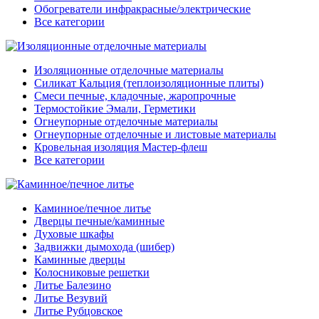
Обогреватели инфракрасные/электрические
Все категории
Изоляционные отделочные материалы
Силикат Кальция (теплоизоляционные плиты)
Смеси печные, кладочные, жаропрочные
Термостойкие Эмали, Герметики
Огнеупорные отделочные материалы
Огнеупорные отделочные и листовые материалы
Кровельная изоляция Мастер-флеш
Все категории
Каминное/печное литье
Дверцы печные/каминные
Духовые шкафы
Задвижки дымохода (шибер)
Каминные дверцы
Колосниковые решетки
Литье Балезино
Литье Везувий
Литье Рубцовское