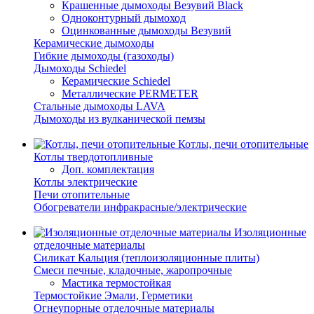
Крашенные дымоходы Везувий Black
Одноконтурный дымоход
Оцинкованные дымоходы Везувий
Керамические дымоходы
Гибкие дымоходы (газоходы)
Дымоходы Schiedel
Керамические Schiedel
Металлические PERMETER
Стальные дымоходы LAVA
Дымоходы из вулканической пемзы
Котлы, печи отопительные
Котлы твердотопливные
Доп. комплектация
Котлы электрические
Печи отопительные
Обогреватели инфракрасные/электрические
Изоляционные
отделочные материалы
Силикат Кальция (теплоизоляционные плиты)
Смеси печные, кладочные, жаропрочные
Мастика термостойкая
Термостойкие Эмали, Герметики
Огнеупорные отделочные материалы