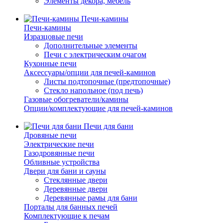
Элементы декора, мебель
Печи-камины
Печи-камины
Изразцовые печи
Дополнительные элементы
Печи с электрическим очагом
Кухонные печи
Аксессуары/опции для печей-каминов
Листы подтопочные (предтопочные)
Стекло напольное (под печь)
Газовые обогреватели/камины
Опции/комплектующие для печей-каминов
Печи для бани
Дровяные печи
Электрические печи
Газодровянные печи
Обливные устройства
Двери для бани и сауны
Стеклянные двери
Деревянные двери
Деревянные рамы для бани
Порталы для банных печей
Комплектующие к печам