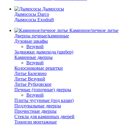
Дымососы
Дымососы Darco
Дымососы Exodraft
Каминное/печное литье
Дверцы печные/каминные
Духовые шкафы
Везувий
Задвижки дымохода (шибер)
Каминные дверцы
Везувий
Колосниковые решетки
Литье Балезино
Литье Везувий
Литье Рубцовское
Печные (топочные) дверцы
Везувий
Плиты чугунные (под казан)
Поддувальные дверцы
Прочистные дверцы
Стекла для каминных дверей
Тоннели монтажные