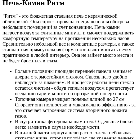
Печь-Камин Ритм
“Ритм” - это бюджетная стальная печь с керамической
облицовкой. Она спроектирована специально для обогрева
небольших помещений за счет конвекции. Печь-камин
нагреет воздух за считанные минуты и сможет поддерживать
комфортную температуру на протяжении нескольких часов.
Сравнительно небольшой вес и компактные размеры, а также
стандартная прямоугольная форма позволяют вписать печку
практически в любой интерьер. Она не займет много места и
не будет бросаться в глаза.
Больше половины площади передней панели занимает
дверца с термостойким стеклом. Сквозь него удобно
наблюдать за пламенем. В процессе работы печи стекло
остается чистым - обдув теплым воздухом препятствует
оседанию гари и копоти на прозрачной поверхности.
Топочная камера вмещает поленья длиной до 27 см.
Сгорают они полностью и максимально эффективно - за
это отвечает встроенная система вторичного дожига
газов.
Изнутри топка футерована шамотом. Отдельные блоки
легко заменить в случае необходимости.
В нижней части корпуса печи расположена небольшая
открытая ниша, которая подойдет для хранения печных