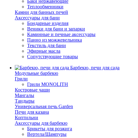
Баки нержавеющие
Теплообменники
Камни для банных печей
Аксессуары для бани
Бондарные изделия
Веники для бани и запарки
Каминные и печные аксессуары
Панно из можжевельника
Текстиль для бани
Эфирные масла
Сопутствующие товары
Барбекю, печи для сада
Модульные барбекю
Грили
Грили MONOLITH
Костровые чаши
Мангалы
Тандыры
Универсальная печь Garden
Печи для казана
Коптильни
Аксессуары для барбекю
Брикеты для розжига
Вертела/Шампуры