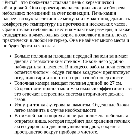
“Ритм” - это бюджетная стальная печь с керамической
облицовкой. Она спроектирована специально для обогрева
небольших помещений за счет конвекции. Печь-камин
нагреет воздух за считанные минуты и сможет поддерживать
комфортную температуру на протяжении нескольких часов.
Сравнительно небольшой вес и компактные размеры, а также
стандартная прямоугольная форма позволяют вписать печку
практически в любой интерьер. Она не займет много места и
не будет бросаться в глаза.
Больше половины площади передней панели занимает
дверца с термостойким стеклом. Сквозь него удобно
наблюдать за пламенем. В процессе работы печи стекло
остается чистым - обдув теплым воздухом препятствует
оседанию гари и копоти на прозрачной поверхности.
Топочная камера вмещает поленья длиной до 27 см.
Сгорают они полностью и максимально эффективно - за
это отвечает встроенная система вторичного дожига
газов.
Изнутри топка футерована шамотом. Отдельные блоки
легко заменить в случае необходимости.
В нижней части корпуса печи расположена небольшая
открытая ниша, которая подойдет для хранения печных
аксессуаров или для подсушивания дров, сохраняя
пространство вокруг прибора в чистоте.