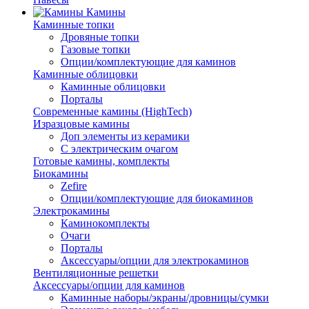
Камины
Каминные топки
Дровяные топки
Газовые топки
Опции/комплектующие для каминов
Каминные облицовки
Каминные облицовки
Порталы
Современные камины (HighTech)
Изразцовые камины
Доп элементы из керамики
С электрическим очагом
Готовые камины, комплекты
Биокамины
Zefire
Опции/комплектующие для биокаминов
Электрокамины
Каминокомплекты
Очаги
Порталы
Аксессуары/опции для электрокаминов
Вентиляционные решетки
Аксессуары/опции для каминов
Каминные наборы/экраны/дровницы/сумки