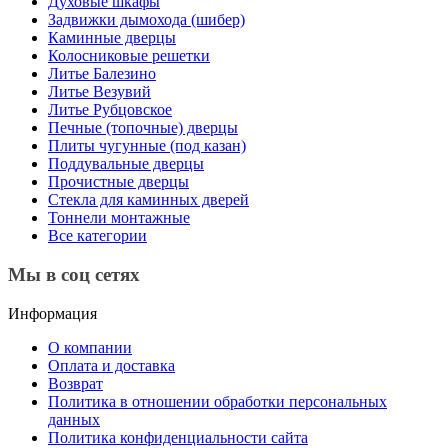
Духовые шкафы
Задвижки дымохода (шибер)
Каминные дверцы
Колосниковые решетки
Литье Балезино
Литье Везувий
Литье Рубцовское
Печные (топочные) дверцы
Плиты чугунные (под казан)
Поддувальные дверцы
Прочистные дверцы
Стекла для каминных дверей
Тоннели монтажные
Все категории
Мы в соц сетях
Информация
О компании
Оплата и доставка
Возврат
Политика в отношении обработки персональных
данных
Политика конфиденциальности сайта