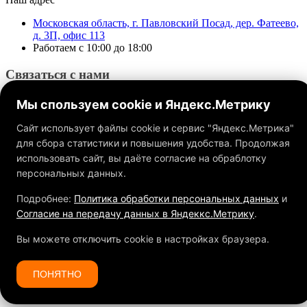
Московская область, г. Павловский Посад, дер. Фатеево,
д. 3П, офис 113
Работаем с 10:00 до 18:00
Связаться с нами
Мы спользуем cookie и Яндекс.Метрику
Сайт использует файлы cookie и сервис "Яндекс.Метрика"
для сбора статистики и повышения удобства. Продолжая
использовать сайт, вы даёте согласие на обраблотку
Обращаем ваше внимание на то, что данный интернет-сайт, а
также вся информация о товарах и ценах, предоставленная на
персональных данных.
нём, носит исключительно информационный характер и ни
при каких условиях не является публичной офертой,
Подробнее:
Политика обработки персональных данных
и
определяемой положениями Статьи 437 ГК РФ.
Согласие на передачу данных в Яндеккс.Метрику
.
Вы можете отключить cookie в настройках браузера.
ПОНЯТНО
Спасибо за Ваш заказ!
Мы свяжемся с Вами в самое ближайшее время.