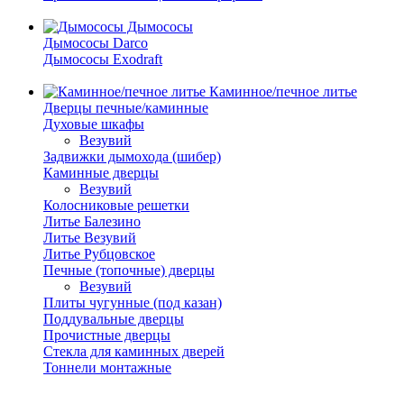
Дымососы
Дымососы Darco
Дымососы Exodraft
Каминное/печное литье
Дверцы печные/каминные
Духовые шкафы
Везувий
Задвижки дымохода (шибер)
Каминные дверцы
Везувий
Колосниковые решетки
Литье Балезино
Литье Везувий
Литье Рубцовское
Печные (топочные) дверцы
Везувий
Плиты чугунные (под казан)
Поддувальные дверцы
Прочистные дверцы
Стекла для каминных дверей
Тоннели монтажные