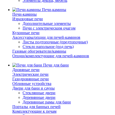
Элементы декора, мебель
Печи-камины
Печи-камины
Изразцовые печи
Дополнительные элементы
Печи с электрическим очагом
Кухонные печи
Аксессуары/опции для печей-каминов
Листы подтопочные (предтопочные)
Стекло напольное (под печь)
Газовые обогреватели/камины
Опции/комплектующие для печей-каминов
Печи для бани
Дровяные печи
Электрические печи
Газодровянные печи
Обливные устройства
Двери для бани и сауны
Стеклянные двери
Деревянные двери
Деревянные рамы для бани
Порталы для банных печей
Комплектующие к печам