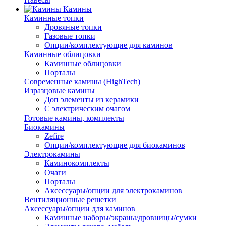
Камины
Каминные топки
Дровяные топки
Газовые топки
Опции/комплектующие для каминов
Каминные облицовки
Каминные облицовки
Порталы
Современные камины (HighTech)
Изразцовые камины
Доп элементы из керамики
С электрическим очагом
Готовые камины, комплекты
Биокамины
Zefire
Опции/комплектующие для биокаминов
Электрокамины
Каминокомплекты
Очаги
Порталы
Аксессуары/опции для электрокаминов
Вентиляционные решетки
Аксессуары/опции для каминов
Каминные наборы/экраны/дровницы/сумки