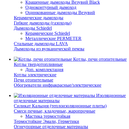
Крашенные дымоходы Везувий Black
Одноконтурный дымоход
Оцинкованные дымоходы Везувий
Керамические дымоходы
Гибкие дымоходы (газоходы)
Дымоходы Schiedel
Керамические Schiedel
Металлические PERMETER
Стальные дымоходы LAVA
Дымоходы из вулканической пемзы
Котлы, печи отопительные
Котлы твердотопливные
Доп. комплектация
Котлы электрические
Печи отопительные
Обогреватели инфракрасные/электрические
Изоляционные
отделочные материалы
Силикат Кальция (теплоизоляционные плиты)
Смеси печные, кладочные, жаропрочные
Мастика термостойкая
Термостойкие Эмали, Герметики
Огнеупорные отделочные материалы