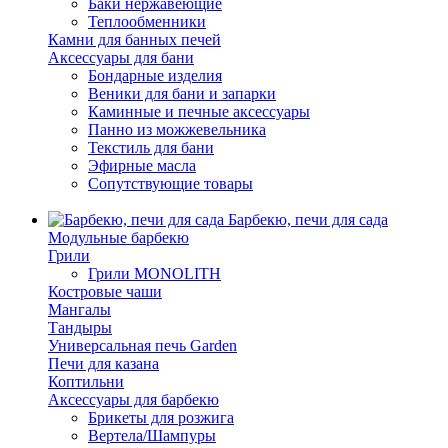
Баки нержавеющие
Теплообменники
Камни для банных печей
Аксессуары для бани
Бондарные изделия
Веники для бани и запарки
Каминные и печные аксессуары
Панно из можжевельника
Текстиль для бани
Эфирные масла
Сопутствующие товары
Барбекю, печи для сада
Модульные барбекю
Грили
Грили MONOLITH
Костровые чаши
Мангалы
Тандыры
Универсальная печь Garden
Печи для казана
Коптильни
Аксессуары для барбекю
Брикеты для розжига
Вертела/Шампуры