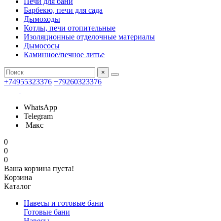
Печи для бани
Барбекю, печи для сада
Дымоходы
Котлы, печи отопительные
Изоляционные отделочные материалы
Дымососы
Каминное/печное литье
×
+74955323376
+79260323376
WhatsApp
Telegram
Макс
0
0
0
Ваша корзина пуста!
Корзина
Каталог
Навесы и готовые бани
Готовые бани
Навесы