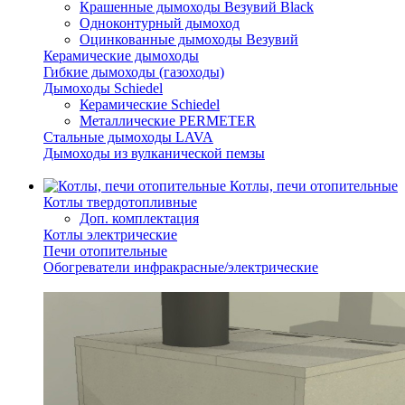
Крашенные дымоходы Везувий Black
Одноконтурный дымоход
Оцинкованные дымоходы Везувий
Керамические дымоходы
Гибкие дымоходы (газоходы)
Дымоходы Schiedel
Керамические Schiedel
Металлические PERMETER
Стальные дымоходы LAVA
Дымоходы из вулканической пемзы
Котлы, печи отопительные
Котлы твердотопливные
Доп. комплектация
Котлы электрические
Печи отопительные
Обогреватели инфракрасные/электрические