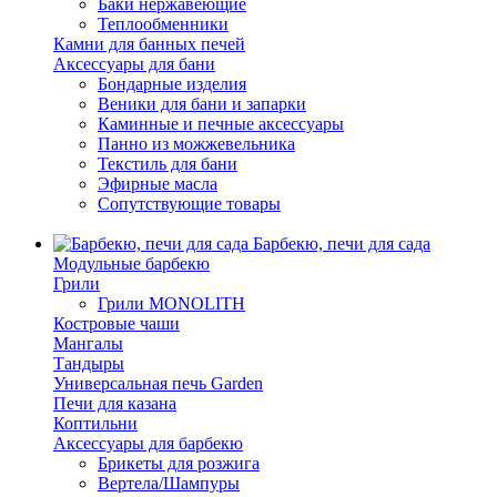
Баки нержавеющие
Теплообменники
Камни для банных печей
Аксессуары для бани
Бондарные изделия
Веники для бани и запарки
Каминные и печные аксессуары
Панно из можжевельника
Текстиль для бани
Эфирные масла
Сопутствующие товары
Барбекю, печи для сада
Модульные барбекю
Грили
Грили MONOLITH
Костровые чаши
Мангалы
Тандыры
Универсальная печь Garden
Печи для казана
Коптильни
Аксессуары для барбекю
Брикеты для розжига
Вертела/Шампуры