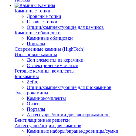
Камины
Каминные топки
Дровяные топки
Газовые топки
Опции/комплектующие для каминов
Каминные облицовки
Каминные облицовки
Порталы
Современные камины (HighTech)
Изразцовые камины
Доп элементы из керамики
С электрическим очагом
Готовые камины, комплекты
Биокамины
Zefire
Опции/комплектующие для биокаминов
Электрокамины
Каминокомплекты
Очаги
Порталы
Аксессуары/опции для электрокаминов
Вентиляционные решетки
Аксессуары/опции для каминов
Каминные наборы/экраны/дровницы/сумки