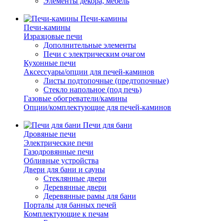
Элементы декора, мебель
Печи-камины
Печи-камины
Изразцовые печи
Дополнительные элементы
Печи с электрическим очагом
Кухонные печи
Аксессуары/опции для печей-каминов
Листы подтопочные (предтопочные)
Стекло напольное (под печь)
Газовые обогреватели/камины
Опции/комплектующие для печей-каминов
Печи для бани
Дровяные печи
Электрические печи
Газодровянные печи
Обливные устройства
Двери для бани и сауны
Стеклянные двери
Деревянные двери
Деревянные рамы для бани
Порталы для банных печей
Комплектующие к печам