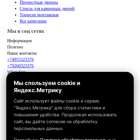
Прочистные дверцы
Стекла для каминных дверей
Тоннели монтажные
Все категории
Мы в соц сетях
Информация
Полезно
Наши контакты
+74955323376
+79260323376
WhatsApp
Telegram
Мы спользуем cookie и
Макс
Яндекс.Метрику
info@fox-kamin.ru
Наш адрес
Сайт использует файлы cookie и сервис
Московская область, г. Павловский Посад, дер. Фатеево, д. 3П,
"Яндекс.Метрика" для сбора статистики и
офис 113
повышения удобства. Продолжая использовать
Работаем с 10:00 до 18:00
сайт, вы даёте согласие на обраблотку
персональных данных.
Связаться с нами
Подробнее:
Политика обработки персональных