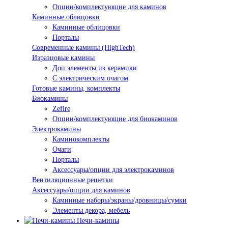
Опции/комплектующие для каминов
Каминные облицовки
Каминные облицовки
Порталы
Современные камины (HighTech)
Изразцовые камины
Доп элементы из керамики
С электрическим очагом
Готовые камины, комплекты
Биокамины
Zefire
Опции/комплектующие для биокаминов
Электрокамины
Каминокомплекты
Очаги
Порталы
Аксессуары/опции для электрокаминов
Вентиляционные решетки
Аксессуары/опции для каминов
Каминные наборы/экраны/дровницы/сумки
Элементы декора, мебель
Печи-камины