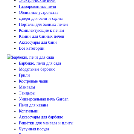
Электрические печи
Газодровянные печи
Обливные устройства
Двери для бани и сауны
Порталы для банных печей
Комплектующие к печам
Камни для банных печей
Аксессуары для бани
Все категории
Барбекю, печи для сада
Модульные барбекю
Грили
Костровые чаши
Мангалы
Тандыры
Универсальная печь Garden
Печи для казана
Коптильни
Аксессуары для барбекю
Решётки для мангала и плиты
Чугунная посуда