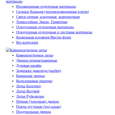
Изоляционные отделочные материалы
Силикат Кальция (теплоизоляционные плиты)
Смеси печные, кладочные, жаропрочные
Термостойкие Эмали, Герметики
Огнеупорные отделочные материалы
Огнеупорные отделочные и листовые материалы
Кровельная изоляция Мастер-флеш
Все категории
Каминное/печное литье
Дверцы печные/каминные
Духовые шкафы
Задвижки дымохода (шибер)
Каминные дверцы
Колосниковые решетки
Литье Балезино
Литье Везувий
Литье Рубцовское
Печные (топочные) дверцы
Плиты чугунные (под казан)
Поддувальные дверцы