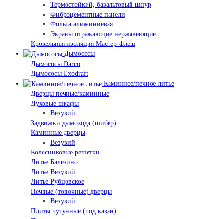
Термостойкий, базальтовый шнур
Фиброцементные панели
Фольга алюминиевая
Экраны отражающие нержавеющие
Кровельная изоляция Мастер-флеш
Дымососы
Дымососы Darco
Дымососы Exodraft
Каминное/печное литье
Дверцы печные/каминные
Духовые шкафы
Везувий
Задвижки дымохода (шибер)
Каминные дверцы
Везувий
Колосниковые решетки
Литье Балезино
Литье Везувий
Литье Рубцовское
Печные (топочные) дверцы
Везувий
Плиты чугунные (под казан)