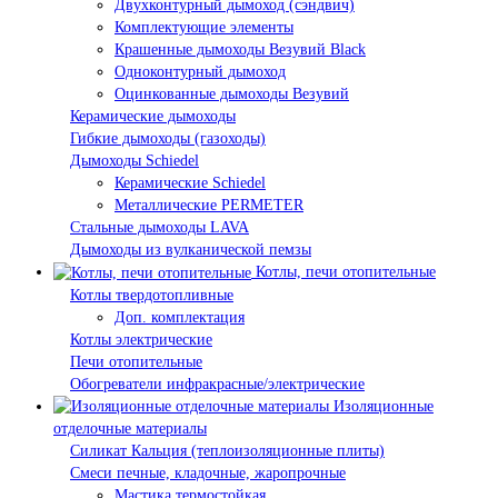
Двухконтурный дымоход (сэндвич)
Комплектующие элементы
Крашенные дымоходы Везувий Black
Одноконтурный дымоход
Оцинкованные дымоходы Везувий
Керамические дымоходы
Гибкие дымоходы (газоходы)
Дымоходы Schiedel
Керамические Schiedel
Металлические PERMETER
Стальные дымоходы LAVA
Дымоходы из вулканической пемзы
Котлы, печи отопительные
Котлы твердотопливные
Доп. комплектация
Котлы электрические
Печи отопительные
Обогреватели инфракрасные/электрические
Изоляционные
отделочные материалы
Силикат Кальция (теплоизоляционные плиты)
Смеси печные, кладочные, жаропрочные
Мастика термостойкая