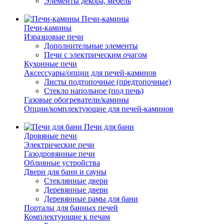
Элементы декора, мебель
Печи-камины
Печи-камины
Изразцовые печи
Дополнительные элементы
Печи с электрическим очагом
Кухонные печи
Аксессуары/опции для печей-каминов
Листы подтопочные (предтопочные)
Стекло напольное (под печь)
Газовые обогреватели/камины
Опции/комплектующие для печей-каминов
Печи для бани
Дровяные печи
Электрические печи
Газодровянные печи
Обливные устройства
Двери для бани и сауны
Стеклянные двери
Деревянные двери
Деревянные рамы для бани
Порталы для банных печей
Комплектующие к печам