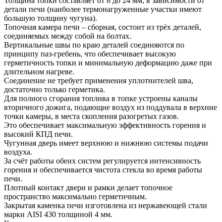
Толщина топки составляет от 8 до 24 мм, в зависимости от
детали печи (наиболее термонагруженные участки имеют
большую толщину чугуна).
Топочная камера печи – сборная, состоит из трёх деталей,
соединяемых между собой на болтах.
Вертикальные швы по краю деталей соединяются по
принципу паз-гребень, что обеспечивает высокую
герметичность топки и минимальную деформацию даже при
длительном нагреве.
Соединение не требует применения уплотнителей шва,
достаточно только герметика.
Для полного сгорания топлива в топке устроены каналы
вторичного дожига, подающие воздух из поддувала в верхние
точки камеры, в места скопления разогретых газов.
Это обеспечивает максимальную эффективность горения и
высокий КПД печи.
Чугунная дверь имеет верхнюю и нижнюю системы подачи
воздуха.
За счёт работы обеих систем регулируется интенсивность
горения и обеспечивается чистота стекла во время работы
печи.
Плотный контакт двери и рамки делает топочное
пространство максимально герметичным.
Закрытая каменка печи изготовлена из нержавеющей стали
марки AISI 430 толщиной 4 мм.