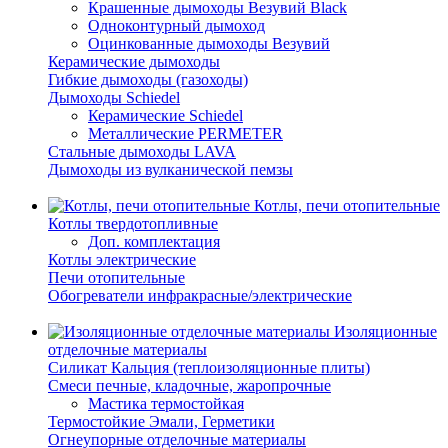
Крашенные дымоходы Везувий Black
Одноконтурный дымоход
Оцинкованные дымоходы Везувий
Керамические дымоходы
Гибкие дымоходы (газоходы)
Дымоходы Schiedel
Керамические Schiedel
Металлические PERMETER
Стальные дымоходы LAVA
Дымоходы из вулканической пемзы
Котлы, печи отопительные
Котлы твердотопливные
Доп. комплектация
Котлы электрические
Печи отопительные
Обогреватели инфракрасные/электрические
Изоляционные
отделочные материалы
Силикат Кальция (теплоизоляционные плиты)
Смеси печные, кладочные, жаропрочные
Мастика термостойкая
Термостойкие Эмали, Герметики
Огнеупорные отделочные материалы