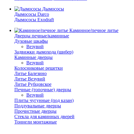
Дымососы
Дымососы Darco
Дымососы Exodraft
Каминное/печное литье
Дверцы печные/каминные
Духовые шкафы
Везувий
Задвижки дымохода (шибер)
Каминные дверцы
Везувий
Колосниковые решетки
Литье Балезино
Литье Везувий
Литье Рубцовское
Печные (топочные) дверцы
Везувий
Плиты чугунные (под казан)
Поддувальные дверцы
Прочистные дверцы
Стекла для каминных дверей
Тоннели монтажные