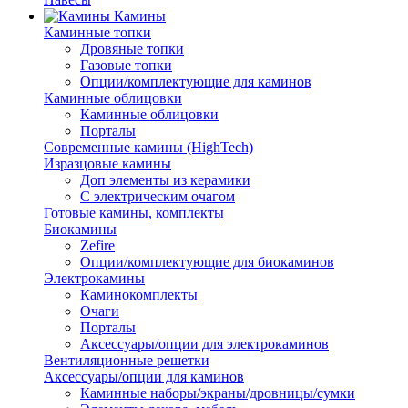
Камины
Каминные топки
Дровяные топки
Газовые топки
Опции/комплектующие для каминов
Каминные облицовки
Каминные облицовки
Порталы
Современные камины (HighTech)
Изразцовые камины
Доп элементы из керамики
С электрическим очагом
Готовые камины, комплекты
Биокамины
Zefire
Опции/комплектующие для биокаминов
Электрокамины
Каминокомплекты
Очаги
Порталы
Аксессуары/опции для электрокаминов
Вентиляционные решетки
Аксессуары/опции для каминов
Каминные наборы/экраны/дровницы/сумки