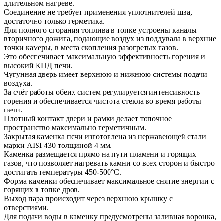
длительном нагреве.
Соединение не требует применения уплотнителей шва,
достаточно только герметика.
Для полного сгорания топлива в топке устроены каналы
вторичного дожига, подающие воздух из поддувала в верхние
точки камеры, в места скопления разогретых газов.
Это обеспечивает максимальную эффективность горения и
высокий КПД печи.
Чугунная дверь имеет верхнюю и нижнюю системы подачи
воздуха.
За счёт работы обеих систем регулируется интенсивность
горения и обеспечивается чистота стекла во время работы
печи.
Плотный контакт двери и рамки делает топочное
пространство максимально герметичным.
Закрытая каменка печи изготовлена из нержавеющей стали
марки AISI 430 толщиной 4 мм.
Каменка размещается прямо на пути пламени и горящих
газов, что позволяет нагревать камни со всех сторон и быстро
достигать температуры 450-500°C.
Форма каменки обеспечивает максимальное снятие энергии с
горящих в топке дров.
Выход пара происходит через верхнюю крышку с
отверстиями.
Для подачи воды в каменку предусмотрены заливная воронка,