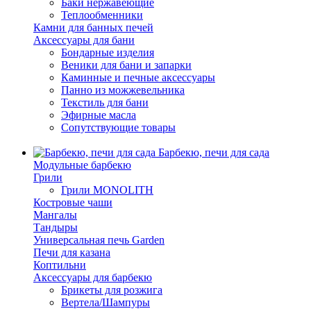
Баки нержавеющие
Теплообменники
Камни для банных печей
Аксессуары для бани
Бондарные изделия
Веники для бани и запарки
Каминные и печные аксессуары
Панно из можжевельника
Текстиль для бани
Эфирные масла
Сопутствующие товары
Барбекю, печи для сада
Модульные барбекю
Грили
Грили MONOLITH
Костровые чаши
Мангалы
Тандыры
Универсальная печь Garden
Печи для казана
Коптильни
Аксессуары для барбекю
Брикеты для розжига
Вертела/Шампуры