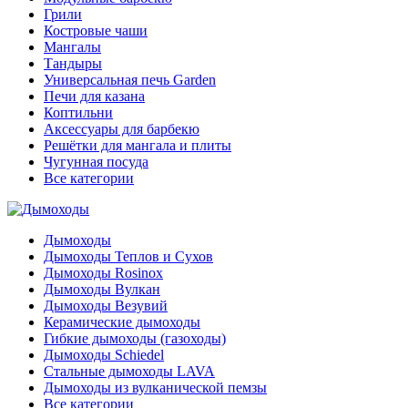
Грили
Костровые чаши
Мангалы
Тандыры
Универсальная печь Garden
Печи для казана
Коптильни
Аксессуары для барбекю
Решётки для мангала и плиты
Чугунная посуда
Все категории
Дымоходы
Дымоходы Теплов и Сухов
Дымоходы Rosinox
Дымоходы Вулкан
Дымоходы Везувий
Керамические дымоходы
Гибкие дымоходы (газоходы)
Дымоходы Schiedel
Стальные дымоходы LAVA
Дымоходы из вулканической пемзы
Все категории