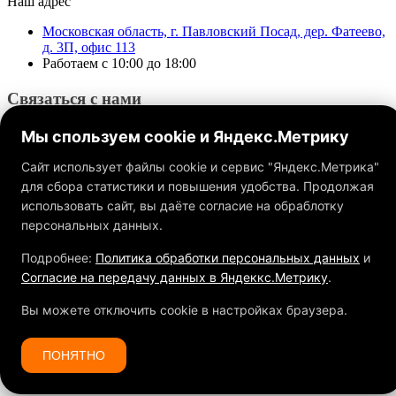
Наш адрес
Московская область, г. Павловский Посад, дер. Фатеево,
д. 3П, офис 113
Работаем с 10:00 до 18:00
Связаться с нами
Мы спользуем cookie и Яндекс.Метрику
Сайт использует файлы cookie и сервис "Яндекс.Метрика"
для сбора статистики и повышения удобства. Продолжая
использовать сайт, вы даёте согласие на обраблотку
Обращаем ваше внимание на то, что данный интернет-сайт, а
также вся информация о товарах и ценах, предоставленная на
персональных данных.
нём, носит исключительно информационный характер и ни
при каких условиях не является публичной офертой,
Подробнее:
Политика обработки персональных данных
и
определяемой положениями Статьи 437 ГК РФ.
Согласие на передачу данных в Яндеккс.Метрику
.
Вы можете отключить cookie в настройках браузера.
ПОНЯТНО
Спасибо за Ваш заказ!
Мы свяжемся с Вами в самое ближайшее время.