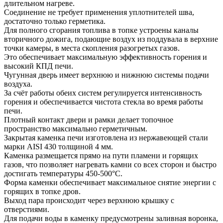
длительном нагреве.
Соединение не требует применения уплотнителей шва,
достаточно только герметика.
Для полного сгорания топлива в топке устроены каналы
вторичного дожига, подающие воздух из поддувала в верхние
точки камеры, в места скопления разогретых газов.
Это обеспечивает максимальную эффективность горения и
высокий КПД печи.
Чугунная дверь имеет верхнюю и нижнюю системы подачи
воздуха.
За счёт работы обеих систем регулируется интенсивность
горения и обеспечивается чистота стекла во время работы
печи.
Плотный контакт двери и рамки делает топочное
пространство максимально герметичным.
Закрытая каменка печи изготовлена из нержавеющей стали
марки AISI 430 толщиной 4 мм.
Каменка размещается прямо на пути пламени и горящих
газов, что позволяет нагревать камни со всех сторон и быстро
достигать температуры 450-500°C.
Форма каменки обеспечивает максимальное снятие энергии с
горящих в топке дров.
Выход пара происходит через верхнюю крышку с
отверстиями.
Для подачи воды в каменку предусмотрены заливная воронка,