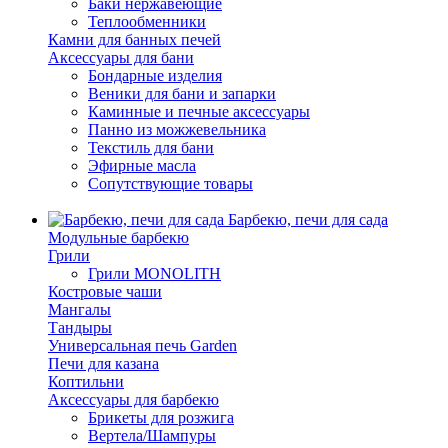
Баки нержавеющие
Теплообменники
Камни для банных печей
Аксессуары для бани
Бондарные изделия
Веники для бани и запарки
Каминные и печные аксессуары
Панно из можжевельника
Текстиль для бани
Эфирные масла
Сопутствующие товары
Барбекю, печи для сада
Модульные барбекю
Грили
Грили MONOLITH
Костровые чаши
Мангалы
Тандыры
Универсальная печь Garden
Печи для казана
Коптильни
Аксессуары для барбекю
Брикеты для розжига
Вертела/Шампуры