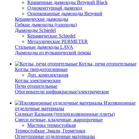
Крашенные дымоходы Везувий Black
Одноконтурный дымоход
Оцинкованные дымоходы Везувий
Керамические дымоходы
Гибкие дымоходы (газоходы)
Дымоходы Schiedel
Керамические Schiedel
Металлические PERMETER
Стальные дымоходы LAVA
Дымоходы из вулканической пемзы
Котлы, печи отопительные
Котлы твердотопливные
Доп. комплектация
Котлы электрические
Печи отопительные
Обогреватели инфракрасные/электрические
Изоляционные
отделочные материалы
Силикат Кальция (теплоизоляционные плиты)
Смеси печные, кладочные, жаропрочные
Мастика термостойкая
Термостойкие Эмали, Герметики
Огнеупорные отделочные материалы