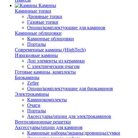
Камины
Каминные топки
Дровяные топки
Газовые топки
Опции/комплектующие для каминов
Каминные облицовки
Каминные облицовки
Порталы
Современные камины (HighTech)
Изразцовые камины
Доп элементы из керамики
С электрическим очагом
Готовые камины, комплекты
Биокамины
Zefire
Опции/комплектующие для биокаминов
Электрокамины
Каминокомплекты
Очаги
Порталы
Аксессуары/опции для электрокаминов
Вентиляционные решетки
Аксессуары/опции для каминов
Каминные наборы/экраны/дровницы/сумки