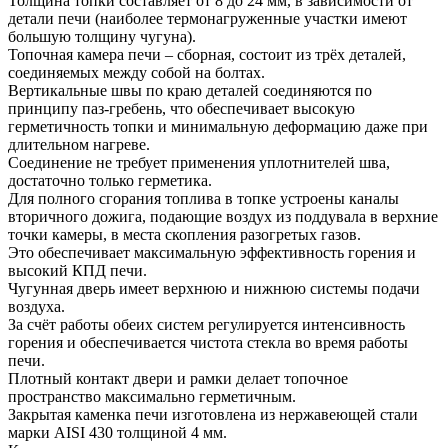
Толщина топки составляет от 8 до 24 мм, в зависимости от
детали печи (наиболее термонагруженные участки имеют
большую толщину чугуна).
Топочная камера печи – сборная, состоит из трёх деталей,
соединяемых между собой на болтах.
Вертикальные швы по краю деталей соединяются по
принципу паз-гребень, что обеспечивает высокую
герметичность топки и минимальную деформацию даже при
длительном нагреве.
Соединение не требует применения уплотнителей шва,
достаточно только герметика.
Для полного сгорания топлива в топке устроены каналы
вторичного дожига, подающие воздух из поддувала в верхние
точки камеры, в места скопления разогретых газов.
Это обеспечивает максимальную эффективность горения и
высокий КПД печи.
Чугунная дверь имеет верхнюю и нижнюю системы подачи
воздуха.
За счёт работы обеих систем регулируется интенсивность
горения и обеспечивается чистота стекла во время работы
печи.
Плотный контакт двери и рамки делает топочное
пространство максимально герметичным.
Закрытая каменка печи изготовлена из нержавеющей стали
марки AISI 430 толщиной 4 мм.