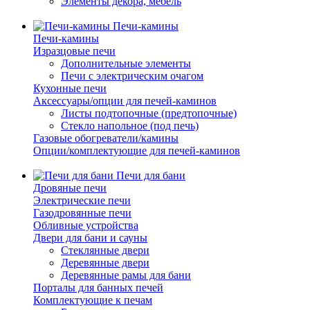
Элементы декора, мебель
Печи-камины
Печи-камины
Изразцовые печи
Дополнительные элементы
Печи с электрическим очагом
Кухонные печи
Аксессуары/опции для печей-каминов
Листы подтопочные (предтопочные)
Стекло напольное (под печь)
Газовые обогреватели/камины
Опции/комплектующие для печей-каминов
Печи для бани
Дровяные печи
Электрические печи
Газодровянные печи
Обливные устройства
Двери для бани и сауны
Стеклянные двери
Деревянные двери
Деревянные рамы для бани
Порталы для банных печей
Комплектующие к печам