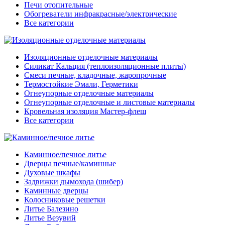
Печи отопительные
Обогреватели инфракрасные/электрические
Все категории
Изоляционные отделочные материалы
Силикат Кальция (теплоизоляционные плиты)
Смеси печные, кладочные, жаропрочные
Термостойкие Эмали, Герметики
Огнеупорные отделочные материалы
Огнеупорные отделочные и листовые материалы
Кровельная изоляция Мастер-флеш
Все категории
Каминное/печное литье
Дверцы печные/каминные
Духовые шкафы
Задвижки дымохода (шибер)
Каминные дверцы
Колосниковые решетки
Литье Балезино
Литье Везувий