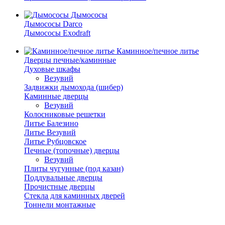
Дымососы
Дымососы Darco
Дымососы Exodraft
Каминное/печное литье
Дверцы печные/каминные
Духовые шкафы
Везувий
Задвижки дымохода (шибер)
Каминные дверцы
Везувий
Колосниковые решетки
Литье Балезино
Литье Везувий
Литье Рубцовское
Печные (топочные) дверцы
Везувий
Плиты чугунные (под казан)
Поддувальные дверцы
Прочистные дверцы
Стекла для каминных дверей
Тоннели монтажные