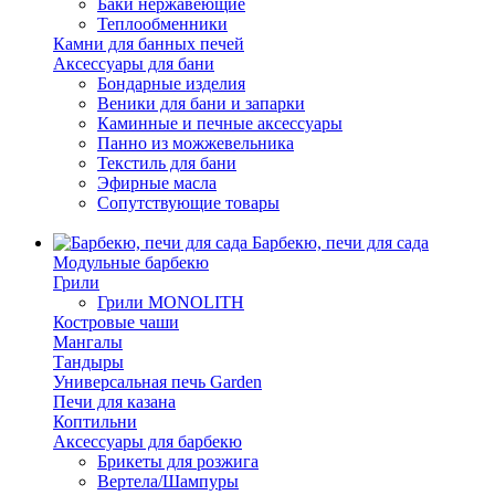
Баки нержавеющие
Теплообменники
Камни для банных печей
Аксессуары для бани
Бондарные изделия
Веники для бани и запарки
Каминные и печные аксессуары
Панно из можжевельника
Текстиль для бани
Эфирные масла
Сопутствующие товары
Барбекю, печи для сада
Модульные барбекю
Грили
Грили MONOLITH
Костровые чаши
Мангалы
Тандыры
Универсальная печь Garden
Печи для казана
Коптильни
Аксессуары для барбекю
Брикеты для розжига
Вертела/Шампуры