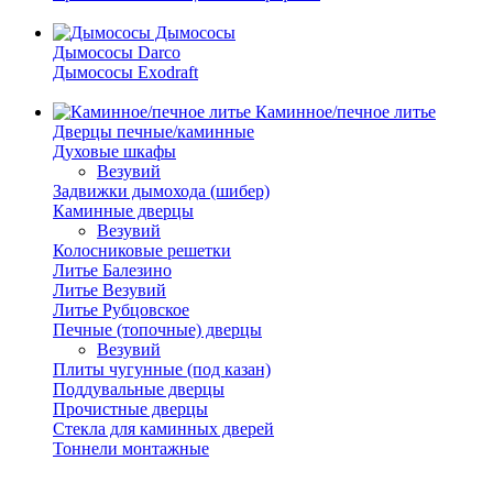
Дымососы
Дымососы Darco
Дымососы Exodraft
Каминное/печное литье
Дверцы печные/каминные
Духовые шкафы
Везувий
Задвижки дымохода (шибер)
Каминные дверцы
Везувий
Колосниковые решетки
Литье Балезино
Литье Везувий
Литье Рубцовское
Печные (топочные) дверцы
Везувий
Плиты чугунные (под казан)
Поддувальные дверцы
Прочистные дверцы
Стекла для каминных дверей
Тоннели монтажные