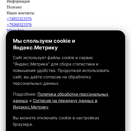
Информация
Полезно
Наши контакты
+74955323376
+79260323376
WhatsApp
Telegram
Мы спользуем cookie и
Макс
Яндекс.Метрику
info@fox-kamin.ru
Наш адрес
Сайт использует файлы cookie и сервис
Московская область, г. Павловский Посад, дер. Фатеево, д. 3П,
"Яндекс.Метрика" для сбора статистики и
офис 113
повышения удобства. Продолжая использовать
Работаем с 10:00 до 18:00
сайт, вы даёте согласие на обраблотку
персональных данных.
Связаться с нами
Подробнее:
Политика обработки персональных
данных
и
Согласие на передачу данных в
Яндеккс.Метрику
.
Обращаем ваше внимание на то, что данный интернет-сайт, а
также вся информация о товарах и ценах, предоставленная на
Вы можете отключить cookie в настройках
нём, носит исключительно информационный характер и ни при
браузера.
каких условиях не является публичной офертой, определяемой