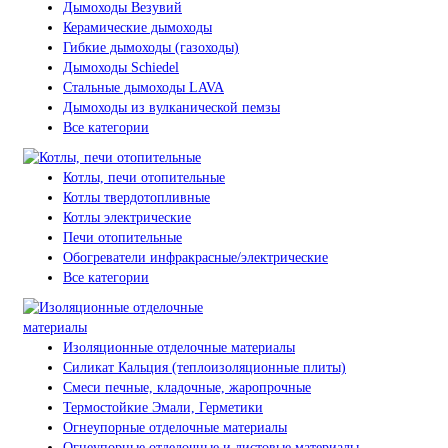
Дымоходы Везувий
Керамические дымоходы
Гибкие дымоходы (газоходы)
Дымоходы Schiedel
Стальные дымоходы LAVA
Дымоходы из вулканической пемзы
Все категории
Котлы, печи отопительные
Котлы твердотопливные
Котлы электрические
Печи отопительные
Обогреватели инфракрасные/электрические
Все категории
Изоляционные отделочные материалы
Силикат Кальция (теплоизоляционные плиты)
Смеси печные, кладочные, жаропрочные
Термостойкие Эмали, Герметики
Огнеупорные отделочные материалы
Огнеупорные отделочные и листовые материалы