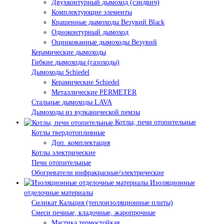
Двухконтурный дымоход (сэндвич)
Комплектующие элементы
Крашенные дымоходы Везувий Black
Одноконтурный дымоход
Оцинкованные дымоходы Везувий
Керамические дымоходы
Гибкие дымоходы (газоходы)
Дымоходы Schiedel
Керамические Schiedel
Металлические PERMETER
Стальные дымоходы LAVA
Дымоходы из вулканической пемзы
Котлы, печи отопительные
Котлы твердотопливные
Доп. комплектация
Котлы электрические
Печи отопительные
Обогреватели инфракрасные/электрические
Изоляционные
отделочные материалы
Силикат Кальция (теплоизоляционные плиты)
Смеси печные, кладочные, жаропрочные
Мастика термостойкая