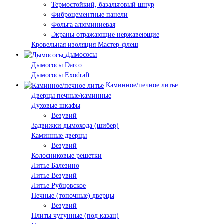
Термостойкий, базальтовый шнур
Фиброцементные панели
Фольга алюминиевая
Экраны отражающие нержавеющие
Кровельная изоляция Мастер-флеш
Дымососы
Дымососы Darco
Дымососы Exodraft
Каминное/печное литье
Дверцы печные/каминные
Духовые шкафы
Везувий
Задвижки дымохода (шибер)
Каминные дверцы
Везувий
Колосниковые решетки
Литье Балезино
Литье Везувий
Литье Рубцовское
Печные (топочные) дверцы
Везувий
Плиты чугунные (под казан)