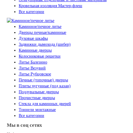
Кровельная изоляция Мастер-флеш
Все категории
Каминное/печное литье
Дверцы печные/каминные
Духовые шкафы
Задвижки дымохода (шибер)
Каминные дверцы
Колосниковые решетки
Литье Балезино
Литье Везувий
Литье Рубцовское
Печные (топочные) дверцы
Плиты чугунные (под казан)
Поддувальные дверцы
Прочистные дверцы
Стекла для каминных дверей
Тоннели монтажные
Все категории
Мы в соц сетях