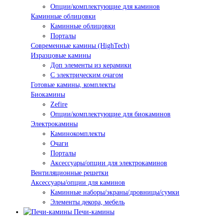
Опции/комплектующие для каминов
Каминные облицовки
Каминные облицовки
Порталы
Современные камины (HighTech)
Изразцовые камины
Доп элементы из керамики
С электрическим очагом
Готовые камины, комплекты
Биокамины
Zefire
Опции/комплектующие для биокаминов
Электрокамины
Каминокомплекты
Очаги
Порталы
Аксессуары/опции для электрокаминов
Вентиляционные решетки
Аксессуары/опции для каминов
Каминные наборы/экраны/дровницы/сумки
Элементы декора, мебель
Печи-камины