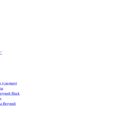
и"
 (сэндвич)
ты
зувий Black
д
ы Везувий