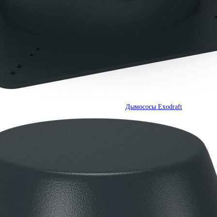
Дымососы Exodraft