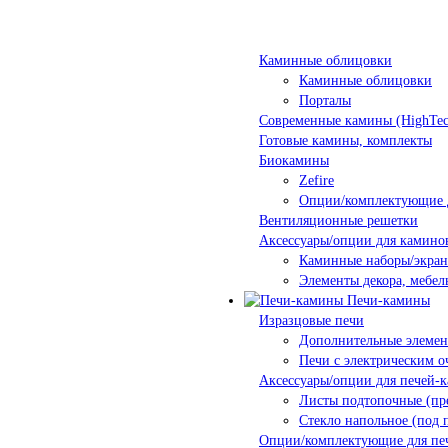
Каминные облицовки
Каминные облицовки
Порталы
Современные камины (HighTec
Готовые камины, комплекты
Биокамины
Zefire
Опции/комплектующие 
Вентиляционные решетки
Аксессуары/опции для камино
Каминные наборы/экра
Элементы декора, мебел
Печи-камины
Изразцовые печи
Дополнительные элеме
Печи с электрическим о
Аксессуары/опции для печей-
Листы подтопочные (пр
Стекло напольное (под 
Опции/комплектующие для пе