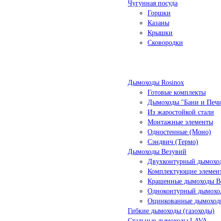
Чугунная посуда
Горшки
Казаны
Крышки
Сковородки
Дымоходы Rosinox
Готовые комплекты
Дымоходы "Бани и Печ
Из жаростойкой стали
Монтажные элементы
Одностенные (Моно)
Сэндвич (Термо)
Дымоходы Везувий
Двухконтурный дымоход
Комплектующие элемен
Крашенные дымоходы Ве
Одноконтурный дымохо
Оцинкованные дымоход
Гибкие дымоходы (газоходы)
Стальные дымоходы LAVA