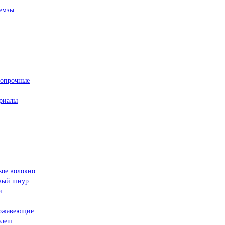
емзы
ропрочные
риалы
кое волокно
овый шнур
и
ржавеющие
флеш