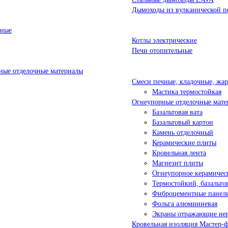
Дымоходы из вулканической п
ьные
Котлы электрические
Печи отопительные
ые отделочные материалы
Смеси печные, кладочные, жа
Мастика термостойкая
Огнеупорные отделочные мате
Базальтовая вата
Базальтовый картон
Камень отделочный
Керамические плиты
Кровельная лента
Магнезит плиты
Огнеупорное керамичес
Термостойкий, базальт
Фиброцементные панел
Фольга алюминиевая
Экраны отражающие не
Кровельная изоляция Мастер-