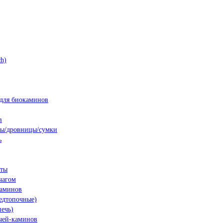
h)
для биокаминов
в
ны/дровницы/сумки
ь
нты
чагом
каминов
едтопочные)
печь)
чей-каминов