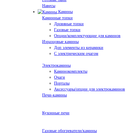
Навесы
Камины
Каминные топки
Дровяные топки
Газовые топки
Опции/комплектующие для каминов
Изразцовые камины
Доп элементы из керамики
С электрическим очагом
Электрокамины
Каминокомплекты
Очаги
Порталы
Аксессуары/опции для электрокаминов
Печи-камины
Кухонные печи
Газовые обогреватели/камины