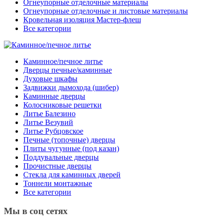
Огнеупорные отделочные материалы
Огнеупорные отделочные и листовые материалы
Кровельная изоляция Мастер-флеш
Все категории
Каминное/печное литье
Дверцы печные/каминные
Духовые шкафы
Задвижки дымохода (шибер)
Каминные дверцы
Колосниковые решетки
Литье Балезино
Литье Везувий
Литье Рубцовское
Печные (топочные) дверцы
Плиты чугунные (под казан)
Поддувальные дверцы
Прочистные дверцы
Стекла для каминных дверей
Тоннели монтажные
Все категории
Мы в соц сетях