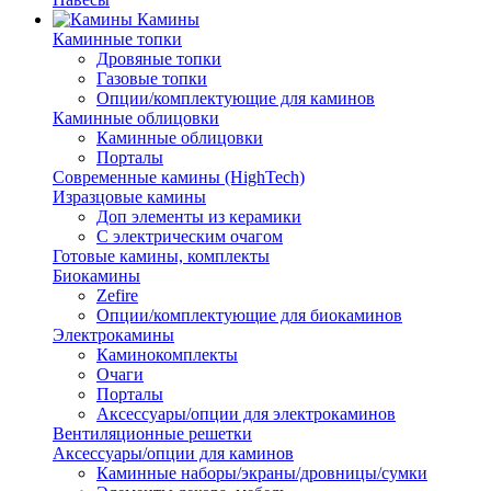
Камины
Каминные топки
Дровяные топки
Газовые топки
Опции/комплектующие для каминов
Каминные облицовки
Каминные облицовки
Порталы
Современные камины (HighTech)
Изразцовые камины
Доп элементы из керамики
С электрическим очагом
Готовые камины, комплекты
Биокамины
Zefire
Опции/комплектующие для биокаминов
Электрокамины
Каминокомплекты
Очаги
Порталы
Аксессуары/опции для электрокаминов
Вентиляционные решетки
Аксессуары/опции для каминов
Каминные наборы/экраны/дровницы/сумки