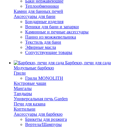
Баки нержавеющие
Теплообменники
Камни для банных печей
Аксессуары для бани
Бондарные изделия
Веники для бани и запарки
Каминные и печные аксессуары
Панно из можжевельника
Текстиль для бани
Эфирные масла
Сопутствующие товары
Барбекю, печи для сада
Модульные барбекю
Грили
Грили MONOLITH
Костровые чаши
Мангалы
Тандыры
Универсальная печь Garden
Печи для казана
Коптильни
Аксессуары для барбекю
Брикеты для розжига
Вертела/Шампуры