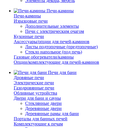
Элементы декора, мебель
Печи-камины
Печи-камины
Изразцовые печи
Дополнительные элементы
Печи с электрическим очагом
Кухонные печи
Аксессуары/опции для печей-каминов
Листы подтопочные (предтопочные)
Стекло напольное (под печь)
Газовые обогреватели/камины
Опции/комплектующие для печей-каминов
Печи для бани
Дровяные печи
Электрические печи
Газодровянные печи
Обливные устройства
Двери для бани и сауны
Стеклянные двери
Деревянные двери
Деревянные рамы для бани
Порталы для банных печей
Комплектующие к печам