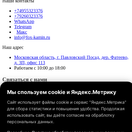
Наши контакты
+74955323376
+79260323376
WhatsApp
Telegram
Макс
info@fox-kamin.ru
Наш адрес
Московская область, г. Павловский Посад, дер. Фатеево,
д. 3П, офис 113
Работаем с 10:00 до 18:00
Связаться с нами
Мы спользуем cookie и Яндекс.Метрику
Сайт использует файлы cookie и сервис "Яндекс.Метрика"
для сбора статистики и повышения удобства. Продолжая
использовать сайт, вы даёте согласие на обраблотку
Обращаем ваше внимание на то, что данный интернет-сайт, а
также вся информация о товарах и ценах, предоставленная на
персональных данных.
нём, носит исключительно информационный характер и ни