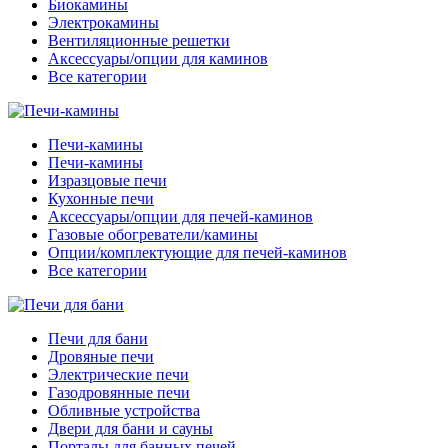
Биокамины
Электрокамины
Вентиляционные решетки
Аксессуары/опции для каминов
Все категории
Печи-камины
Печи-камины
Изразцовые печи
Кухонные печи
Аксессуары/опции для печей-каминов
Газовые обогреватели/камины
Опции/комплектующие для печей-каминов
Все категории
Печи для бани
Дровяные печи
Электрические печи
Газодровянные печи
Обливные устройства
Двери для бани и сауны
Порталы для банных печей