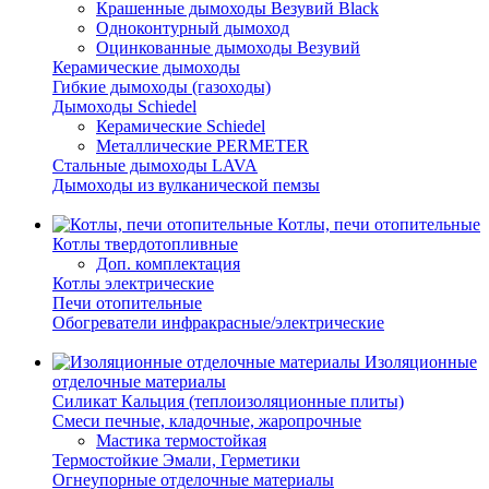
Крашенные дымоходы Везувий Black
Одноконтурный дымоход
Оцинкованные дымоходы Везувий
Керамические дымоходы
Гибкие дымоходы (газоходы)
Дымоходы Schiedel
Керамические Schiedel
Металлические PERMETER
Стальные дымоходы LAVA
Дымоходы из вулканической пемзы
Котлы, печи отопительные
Котлы твердотопливные
Доп. комплектация
Котлы электрические
Печи отопительные
Обогреватели инфракрасные/электрические
Изоляционные
отделочные материалы
Силикат Кальция (теплоизоляционные плиты)
Смеси печные, кладочные, жаропрочные
Мастика термостойкая
Термостойкие Эмали, Герметики
Огнеупорные отделочные материалы