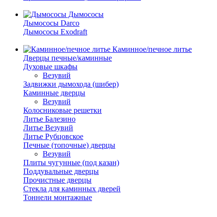
Дымососы
Дымососы Darco
Дымососы Exodraft
Каминное/печное литье
Дверцы печные/каминные
Духовые шкафы
Везувий
Задвижки дымохода (шибер)
Каминные дверцы
Везувий
Колосниковые решетки
Литье Балезино
Литье Везувий
Литье Рубцовское
Печные (топочные) дверцы
Везувий
Плиты чугунные (под казан)
Поддувальные дверцы
Прочистные дверцы
Стекла для каминных дверей
Тоннели монтажные