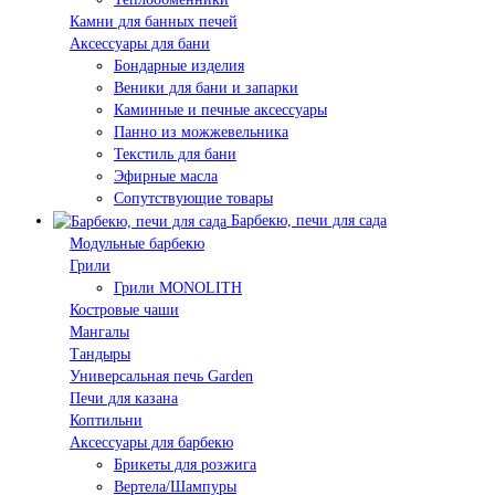
Камни для банных печей
Аксессуары для бани
Бондарные изделия
Веники для бани и запарки
Каминные и печные аксессуары
Панно из можжевельника
Текстиль для бани
Эфирные масла
Сопутствующие товары
Барбекю, печи для сада
Модульные барбекю
Грили
Грили MONOLITH
Костровые чаши
Мангалы
Тандыры
Универсальная печь Garden
Печи для казана
Коптильни
Аксессуары для барбекю
Брикеты для розжига
Вертела/Шампуры