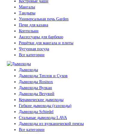
Костровые чаши
Мангалы
Тандыры
Универсальная печь Garden
Печи для казана
Коптильни
Аксессуары для барбекю
Решётки для мангала и плиты
Чугунная посуда
Все категории
Дымоходы
Дымоходы Теплов и Сухов
Дымоходы Rosinox
Дымоходы Вулкан
Дымоходы Везувий
Керамические дымоходы
Гибкие дымоходы (газоходы)
Дымоходы Schiedel
Стальные дымоходы LAVA
Дымоходы из вулканической пемзы
Все категории