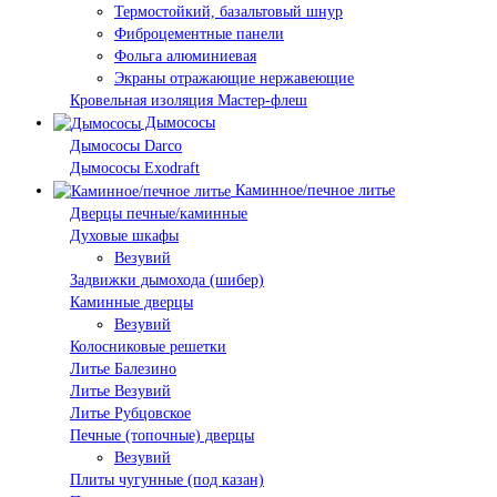
Термостойкий, базальтовый шнур
Фиброцементные панели
Фольга алюминиевая
Экраны отражающие нержавеющие
Кровельная изоляция Мастер-флеш
Дымососы
Дымососы Darco
Дымососы Exodraft
Каминное/печное литье
Дверцы печные/каминные
Духовые шкафы
Везувий
Задвижки дымохода (шибер)
Каминные дверцы
Везувий
Колосниковые решетки
Литье Балезино
Литье Везувий
Литье Рубцовское
Печные (топочные) дверцы
Везувий
Плиты чугунные (под казан)