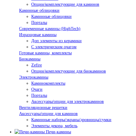
Опции/комплектующие для каминов
Каминные облицовки
Каминные облицовки
Порталы
Современные камины (HighTech)
Изразцовые камины
Доп элементы из керамики
С электрическим очагом
Готовые камины, комплекты
Биокамины
Zefire
Опции/комплектующие для биокаминов
Электрокамины
Каминокомплекты
Очаги
Порталы
Аксессуары/опции для электрокаминов
Вентиляционные решетки
Аксессуары/опции для каминов
Каминные наборы/экраны/дровницы/сумки
Элементы декора, мебель
Печи-камины