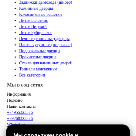
Задвижки дымохода (шибер)
Каминные дверцы
Колосниковые решетки
Литье Балезино
Литье Везувий
Литье Рубцовское
Печные (топочные) дверцы
Плиты чугунные (под казан)
Поддувальные дверцы
Прочистные дверцы
Стекла для каминных дверей
Тоннели монтажные
Все категории
Мы в соц сетях
Информация
Полезно
Наши контакты
+74955323376
+79260323376
WhatsApp
Telegram
Мы спользуем cookie и