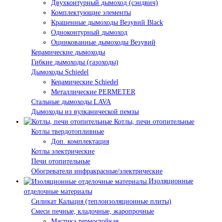
Двухконтурный дымоход (сэндвич)
Комплектующие элементы
Крашенные дымоходы Везувий Black
Одноконтурный дымоход
Оцинкованные дымоходы Везувий
Керамические дымоходы
Гибкие дымоходы (газоходы)
Дымоходы Schiedel
Керамические Schiedel
Металлические PERMETER
Стальные дымоходы LAVA
Дымоходы из вулканической пемзы
Котлы, печи отопительные
Котлы твердотопливные
Доп. комплектация
Котлы электрические
Печи отопительные
Обогреватели инфракрасные/электрические
Изоляционные
отделочные материалы
Силикат Кальция (теплоизоляционные плиты)
Смеси печные, кладочные, жаропрочные
Мастика термостойкая