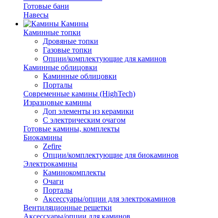
Готовые бани
Навесы
Камины
Каминные топки
Дровяные топки
Газовые топки
Опции/комплектующие для каминов
Каминные облицовки
Каминные облицовки
Порталы
Современные камины (HighTech)
Изразцовые камины
Доп элементы из керамики
С электрическим очагом
Готовые камины, комплекты
Биокамины
Zefire
Опции/комплектующие для биокаминов
Электрокамины
Каминокомплекты
Очаги
Порталы
Аксессуары/опции для электрокаминов
Вентиляционные решетки
Аксессуары/опции для каминов