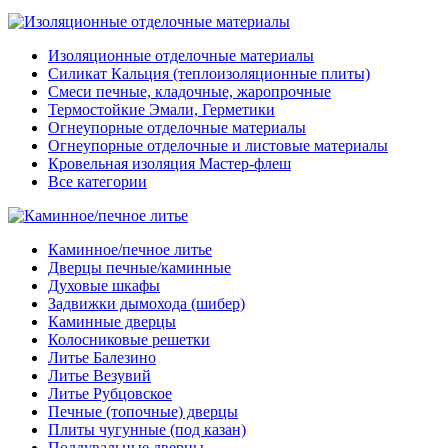
Изоляционные отделочные материалы
Силикат Кальция (теплоизоляционные плиты)
Смеси печные, кладочные, жаропрочные
Термостойкие Эмали, Герметики
Огнеупорные отделочные материалы
Огнеупорные отделочные и листовые материалы
Кровельная изоляция Мастер-флеш
Все категории
Каминное/печное литье
Дверцы печные/каминные
Духовые шкафы
Задвижки дымохода (шибер)
Каминные дверцы
Колосниковые решетки
Литье Балезино
Литье Везувий
Литье Рубцовское
Печные (топочные) дверцы
Плиты чугунные (под казан)
Поддувальные дверцы