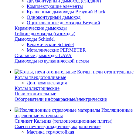
Двухконтурный дымоход (сэндвич)
Комплектующие элементы
Крашенные дымоходы Везувий Black
Одноконтурный дымоход
Оцинкованные дымоходы Везувий
Керамические дымоходы
Гибкие дымоходы (газоходы)
Дымоходы Schiedel
Керамические Schiedel
Металлические PERMETER
Стальные дымоходы LAVA
Дымоходы из вулканической пемзы
Котлы, печи отопительные
Котлы твердотопливные
Доп. комплектация
Котлы электрические
Печи отопительные
Обогреватели инфракрасные/электрические
Изоляционные
отделочные материалы
Силикат Кальция (теплоизоляционные плиты)
Смеси печные, кладочные, жаропрочные
Мастика термостойкая