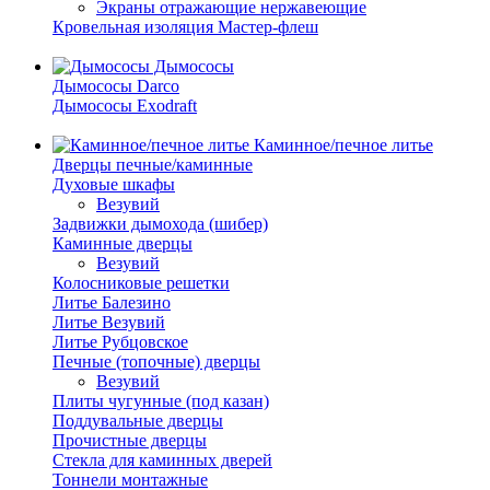
Экраны отражающие нержавеющие
Кровельная изоляция Мастер-флеш
Дымососы
Дымососы Darco
Дымососы Exodraft
Каминное/печное литье
Дверцы печные/каминные
Духовые шкафы
Везувий
Задвижки дымохода (шибер)
Каминные дверцы
Везувий
Колосниковые решетки
Литье Балезино
Литье Везувий
Литье Рубцовское
Печные (топочные) дверцы
Везувий
Плиты чугунные (под казан)
Поддувальные дверцы
Прочистные дверцы
Стекла для каминных дверей
Тоннели монтажные