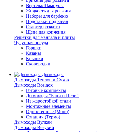
Брикеты для розжига
Вертела/Шампуры
Жидкость для розжига
Наборы для барбекю
Подставки под казан
Стартер розжига
Щепа для копчения
Решётки для мангала и плиты
Чугунная посуда
Горшки
Казаны
Крышки
Сковородки
Дымоходы
Дымоходы Теплов и Сухов
Дымоходы Rosinox
Готовые комплекты
Дымоходы "Бани и Печи"
Из жаростойкой стали
Монтажные элементы
Одностенные (Моно)
Сэндвич (Термо)
Дымоходы Вулкан
Дымоходы Везувий