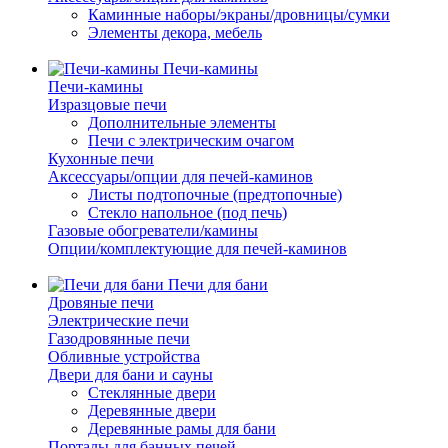
Каминные наборы/экраны/дровницы/сумки
Элементы декора, мебель
Печи-камины
Печи-камины
Изразцовые печи
Дополнительные элементы
Печи с электрическим очагом
Кухонные печи
Аксессуары/опции для печей-каминов
Листы подтопочные (предтопочные)
Стекло напольное (под печь)
Газовые обогреватели/камины
Опции/комплектующие для печей-каминов
Печи для бани
Дровяные печи
Электрические печи
Газодровянные печи
Обливные устройства
Двери для бани и сауны
Стеклянные двери
Деревянные двери
Деревянные рамы для бани
Порталы для банных печей