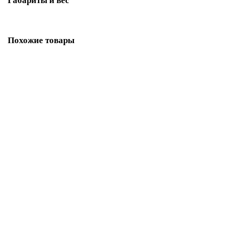
Габариты и вес
Похожие товары
Изразцовая печь Кострома пристенный двухъярусный Май
(комплектация: Облицовка для топок Ладья-700, Erik-700)
433849 ₽
В корзину
Быстрый заказ
Изразцовая печь Кострома пристенный двухъярусный Май