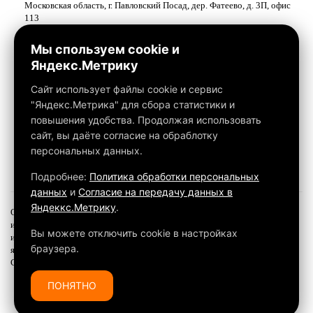
Московская область, г. Павловский Посад, дер. Фатеево, д. 3П, офис
113
Работаем с 10:00 до 18:00
Мы спользуем cookie и
Яндекс.Метрику
Связаться с нами
Сайт использует файлы cookie и сервис
"Яндекс.Метрика" для сбора статистики и
повышения удобства. Продолжая использовать
сайт, вы даёте согласие на обраблотку
персональных данных.
Подробнее:
Политика обработки персональных
данных
и
Согласие на передачу данных в
Яндеккс.Метрику
.
Обращаем ваше внимание на то, что данный интернет-сайт, а также вся
информация о товарах и ценах, предоставленная на нём, носит
Вы можете отключить cookie в настройках
исключительно информационный характер и ни при каких условиях не
браузера.
является публичной офертой, определяемой положениями
Статьи 437 ГК РФ.
ПОНЯТНО