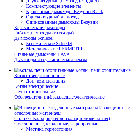
Двухконтурный дымоход (сэндвич)
Комплектующие элементы
Крашенные дымоходы Везувий Black
Одноконтурный дымоход
Оцинкованные дымоходы Везувий
Керамические дымоходы
Гибкие дымоходы (газоходы)
Дымоходы Schiedel
Керамические Schiedel
Металлические PERMETER
Стальные дымоходы LAVA
Дымоходы из вулканической пемзы
Котлы, печи отопительные
Котлы твердотопливные
Доп. комплектация
Котлы электрические
Печи отопительные
Обогреватели инфракрасные/электрические
Изоляционные
отделочные материалы
Силикат Кальция (теплоизоляционные плиты)
Смеси печные, кладочные, жаропрочные
Мастика термостойкая