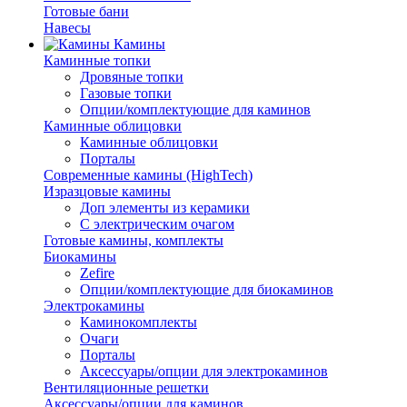
Готовые бани
Навесы
Камины
Каминные топки
Дровяные топки
Газовые топки
Опции/комплектующие для каминов
Каминные облицовки
Каминные облицовки
Порталы
Современные камины (HighTech)
Изразцовые камины
Доп элементы из керамики
С электрическим очагом
Готовые камины, комплекты
Биокамины
Zefire
Опции/комплектующие для биокаминов
Электрокамины
Каминокомплекты
Очаги
Порталы
Аксессуары/опции для электрокаминов
Вентиляционные решетки
Аксессуары/опции для каминов