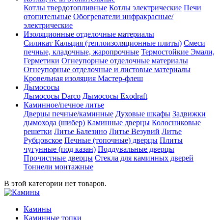
Котлы твердотопливные
Котлы электрические
Печи
отопительные
Обогреватели инфракрасные/
электрические
Изоляционные отделочные материалы
Силикат Кальция (теплоизоляционные плиты)
Смеси
печные, кладочные, жаропрочные
Термостойкие Эмали,
Герметики
Огнеупорные отделочные материалы
Огнеупорные отделочные и листовые материалы
Кровельная изоляция Мастер-флеш
Дымососы
Дымососы Darco
Дымососы Exodraft
Каминное/печное литье
Дверцы печные/каминные
Духовые шкафы
Задвижки
дымохода (шибер)
Каминные дверцы
Колосниковые
решетки
Литье Балезино
Литье Везувий
Литье
Рубцовское
Печные (топочные) дверцы
Плиты
чугунные (под казан)
Поддувальные дверцы
Прочистные дверцы
Стекла для каминных дверей
Тоннели монтажные
В этой категории нет товаров.
Камины
Каминные топки