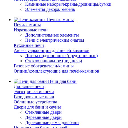
Каминные наборы/экраны/дровницы/сумки
Элементы декора, мебель
Печи-камины
Печи-камины
Изразцовые печи
Дополнительные элементы
Печи с электрическим очагом
Кухонные печи
Аксессуары/опции для печей-каминов
Листы подтопочные (предтопочные)
Стекло напольное (под печь)
Газовые обогреватели/камины
Опции/комплектующие для печей-каминов
Печи для бани
Дровяные печи
Электрические печи
Газодровянные печи
Обливные устройства
Двери для бани и сауны
Стеклянные двери
Деревянные двери
Деревянные рамы для бани
Порталы для банных печей