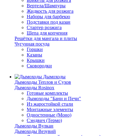
Брикеты для розжига
Вертела/Шампуры
Жидкость для розжига
Наборы для барбекю
Подставки под казан
Стартер розжига
Щепа для копчения
Решётки для мангала и плиты
Чугунная посуда
Горшки
Казаны
Крышки
Сковородки
Дымоходы
Дымоходы Теплов и Сухов
Дымоходы Rosinox
Готовые комплекты
Дымоходы "Бани и Печи"
Из жаростойкой стали
Монтажные элементы
Одностенные (Моно)
Сэндвич (Термо)
Дымоходы Вулкан
Дымоходы Везувий