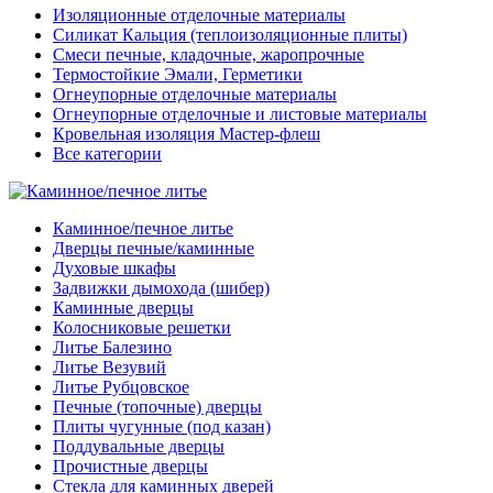
Изоляционные отделочные материалы
Силикат Кальция (теплоизоляционные плиты)
Смеси печные, кладочные, жаропрочные
Термостойкие Эмали, Герметики
Огнеупорные отделочные материалы
Огнеупорные отделочные и листовые материалы
Кровельная изоляция Мастер-флеш
Все категории
Каминное/печное литье
Дверцы печные/каминные
Духовые шкафы
Задвижки дымохода (шибер)
Каминные дверцы
Колосниковые решетки
Литье Балезино
Литье Везувий
Литье Рубцовское
Печные (топочные) дверцы
Плиты чугунные (под казан)
Поддувальные дверцы
Прочистные дверцы
Стекла для каминных дверей