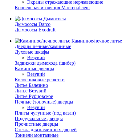
Экраны отражающие нержавеющие
Кровельная изоляция Мастер-флеш
Дымососы
Дымососы Darco
Дымососы Exodraft
Каминное/печное литье
Дверцы печные/каминные
Духовые шкафы
Везувий
Задвижки дымохода (шибер)
Каминные дверцы
Везувий
Колосниковые решетки
Литье Балезино
Литье Везувий
Литье Рубцовское
Печные (топочные) дверцы
Везувий
Плиты чугунные (под казан)
Поддувальные дверцы
Прочистные дверцы
Стекла для каминных дверей
Тоннели монтажные