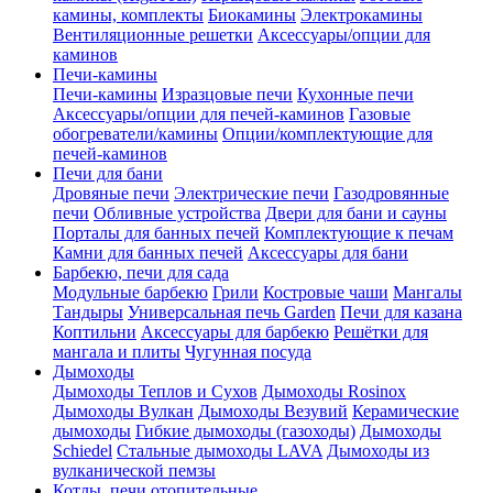
камины, комплекты
Биокамины
Электрокамины
Вентиляционные решетки
Аксессуары/опции для
каминов
Печи-камины
Печи-камины
Изразцовые печи
Кухонные печи
Аксессуары/опции для печей-каминов
Газовые
обогреватели/камины
Опции/комплектующие для
печей-каминов
Печи для бани
Дровяные печи
Электрические печи
Газодровянные
печи
Обливные устройства
Двери для бани и сауны
Порталы для банных печей
Комплектующие к печам
Камни для банных печей
Аксессуары для бани
Барбекю, печи для сада
Модульные барбекю
Грили
Костровые чаши
Мангалы
Тандыры
Универсальная печь Garden
Печи для казана
Коптильни
Аксессуары для барбекю
Решётки для
мангала и плиты
Чугунная посуда
Дымоходы
Дымоходы Теплов и Сухов
Дымоходы Rosinox
Дымоходы Вулкан
Дымоходы Везувий
Керамические
дымоходы
Гибкие дымоходы (газоходы)
Дымоходы
Schiedel
Стальные дымоходы LAVA
Дымоходы из
вулканической пемзы
Котлы, печи отопительные