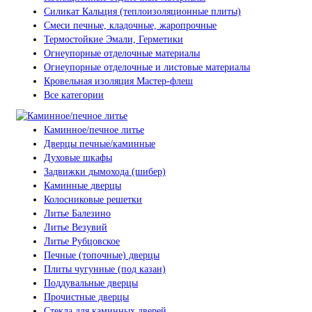
Силикат Кальция (теплоизоляционные плиты)
Смеси печные, кладочные, жаропрочные
Термостойкие Эмали, Герметики
Огнеупорные отделочные материалы
Огнеупорные отделочные и листовые материалы
Кровельная изоляция Мастер-флеш
Все категории
Каминное/печное литье
Дверцы печные/каминные
Духовые шкафы
Задвижки дымохода (шибер)
Каминные дверцы
Колосниковые решетки
Литье Балезино
Литье Везувий
Литье Рубцовское
Печные (топочные) дверцы
Плиты чугунные (под казан)
Поддувальные дверцы
Прочистные дверцы
Стекла для каминных дверей