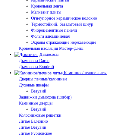
Керамические плиты
Кровельная лента
Магнезит плиты
Огнеупорное керамическое волокно
Термостойкий, базальтовый шнур
Фиброцементные панели
Фольга алюминиевая
Экраны отражающие нержавеющие
Кровельная изоляция Мастер-флеш
Дымососы
Дымососы Darco
Дымососы Exodraft
Каминное/печное литье
Дверцы печные/каминные
Духовые шкафы
Везувий
Задвижки дымохода (шибер)
Каминные дверцы
Везувий
Колосниковые решетки
Литье Балезино
Литье Везувий
Литье Рубцовское