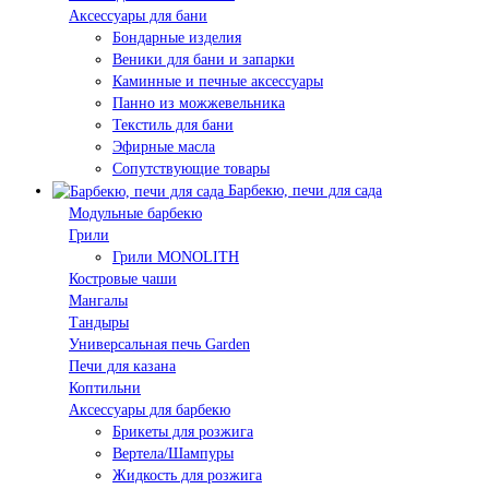
Аксессуары для бани
Бондарные изделия
Веники для бани и запарки
Каминные и печные аксессуары
Панно из можжевельника
Текстиль для бани
Эфирные масла
Сопутствующие товары
Барбекю, печи для сада
Модульные барбекю
Грили
Грили MONOLITH
Костровые чаши
Мангалы
Тандыры
Универсальная печь Garden
Печи для казана
Коптильни
Аксессуары для барбекю
Брикеты для розжига
Вертела/Шампуры
Жидкость для розжига