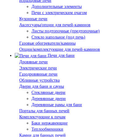
Изразцовые печи
Дополнительные элементы
Печи с электрическим очагом
Кухонные печи
Аксессуары/опции для печей-каминов
Листы подтопочные (предтопочные)
Стекло напольное (под печь)
Газовые обогреватели/камины
Опции/комплектующие для печей-каминов
Печи для бани
Дровяные печи
Электрические печи
Газодровянные печи
Обливные устройства
Двери для бани и сауны
Стеклянные двери
Деревянные двери
Деревянные рамы для бани
Порталы для банных печей
Комплектующие к печам
Баки нержавеющие
Теплообменники
Камни для банных печей