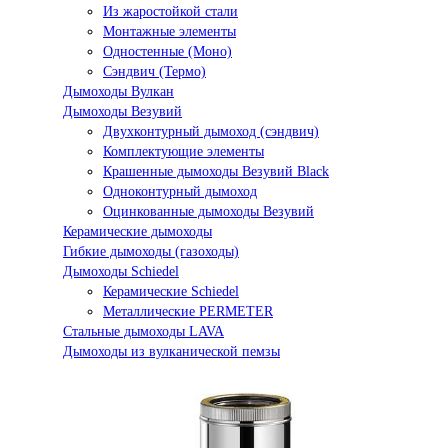
Из жаростойкой стали
Монтажные элементы
Одностенные (Моно)
Сэндвич (Термо)
Дымоходы Вулкан
Дымоходы Везувий
Двухконтурный дымоход (сэндвич)
Комплектующие элементы
Крашенные дымоходы Везувий Black
Одноконтурный дымоход
Оцинкованные дымоходы Везувий
Керамические дымоходы
Гибкие дымоходы (газоходы)
Дымоходы Schiedel
Керамические Schiedel
Металлические PERMETER
Стальные дымоходы LAVA
Дымоходы из вулканической пемзы