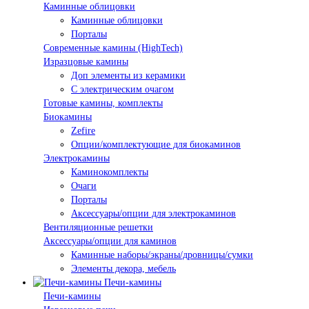
Каминные облицовки
Каминные облицовки
Порталы
Современные камины (HighTech)
Изразцовые камины
Доп элементы из керамики
С электрическим очагом
Готовые камины, комплекты
Биокамины
Zefire
Опции/комплектующие для биокаминов
Электрокамины
Каминокомплекты
Очаги
Порталы
Аксессуары/опции для электрокаминов
Вентиляционные решетки
Аксессуары/опции для каминов
Каминные наборы/экраны/дровницы/сумки
Элементы декора, мебель
Печи-камины
Печи-камины