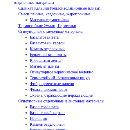
отделочные материалы
Силикат Кальция (теплоизоляционные плиты)
Смеси печные, кладочные, жаропрочные
Мастика термостойкая
Термостойкие Эмали, Герметики
Огнеупорные отделочные материалы
Базальтовая вата
Базальтовый картон
Камень отделочный
Керамические плиты
Кровельная лента
Магнезит плиты
Огнеупорное керамическое волокно
Термостойкий, базальтовый шнур
Фиброцементные панели
Фольга алюминиевая
Экраны отражающие нержавеющие
Огнеупорные отделочные и листовые материалы
Базальтовая вата
Базальтовый картон
Изоляция
Камень отделочный