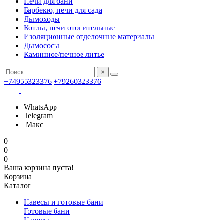
Печи для бани
Барбекю, печи для сада
Дымоходы
Котлы, печи отопительные
Изоляционные отделочные материалы
Дымососы
Каминное/печное литье
×
+74955323376
+79260323376
WhatsApp
Telegram
Макс
0
0
0
Ваша корзина пуста!
Корзина
Каталог
Навесы и готовые бани
Готовые бани
Навесы