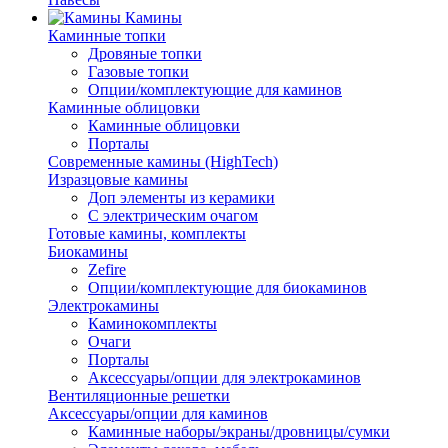
Камины
Каминные топки
Дровяные топки
Газовые топки
Опции/комплектующие для каминов
Каминные облицовки
Каминные облицовки
Порталы
Современные камины (HighTech)
Изразцовые камины
Доп элементы из керамики
С электрическим очагом
Готовые камины, комплекты
Биокамины
Zefire
Опции/комплектующие для биокаминов
Электрокамины
Каминокомплекты
Очаги
Порталы
Аксессуары/опции для электрокаминов
Вентиляционные решетки
Аксессуары/опции для каминов
Каминные наборы/экраны/дровницы/сумки