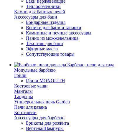
Баки нержавеющие
Теплообменники
Камни для банных печей
Аксессуары для бани
Бондарные изделия
Веники для бани и запарки
Каминные и печные аксессуары
Панно из можжевельника
Текстиль для бани
Эфирные масла
Сопутствующие товары
Барбекю, печи для сада
Модульные барбекю
Грили
Грили MONOLITH
Костровые чаши
Мангалы
Тандыры
Универсальная печь Garden
Печи для казана
Коптильни
Аксессуары для барбекю
Брикеты для розжига
Вертела/Шампуры