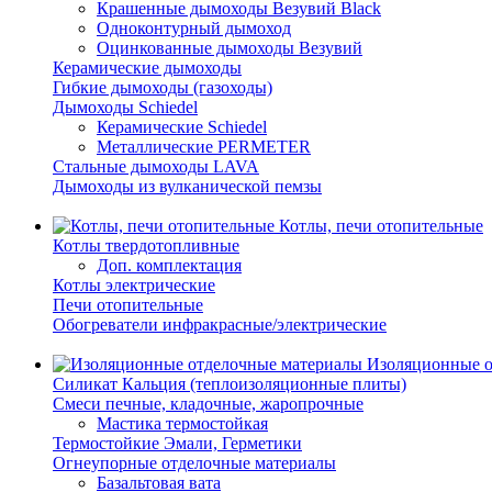
Крашенные дымоходы Везувий Black
Одноконтурный дымоход
Оцинкованные дымоходы Везувий
Керамические дымоходы
Гибкие дымоходы (газоходы)
Дымоходы Schiedel
Керамические Schiedel
Металлические PERMETER
Стальные дымоходы LAVA
Дымоходы из вулканической пемзы
Котлы, печи отопительные
Котлы твердотопливные
Доп. комплектация
Котлы электрические
Печи отопительные
Обогреватели инфракрасные/электрические
Изоляционные о
Силикат Кальция (теплоизоляционные плиты)
Смеси печные, кладочные, жаропрочные
Мастика термостойкая
Термостойкие Эмали, Герметики
Огнеупорные отделочные материалы
Базальтовая вата