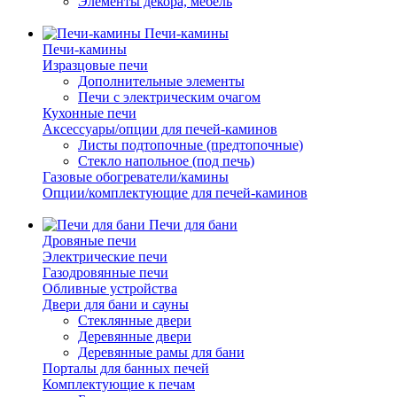
Элементы декора, мебель
Печи-камины
Печи-камины
Изразцовые печи
Дополнительные элементы
Печи с электрическим очагом
Кухонные печи
Аксессуары/опции для печей-каминов
Листы подтопочные (предтопочные)
Стекло напольное (под печь)
Газовые обогреватели/камины
Опции/комплектующие для печей-каминов
Печи для бани
Дровяные печи
Электрические печи
Газодровянные печи
Обливные устройства
Двери для бани и сауны
Стеклянные двери
Деревянные двери
Деревянные рамы для бани
Порталы для банных печей
Комплектующие к печам