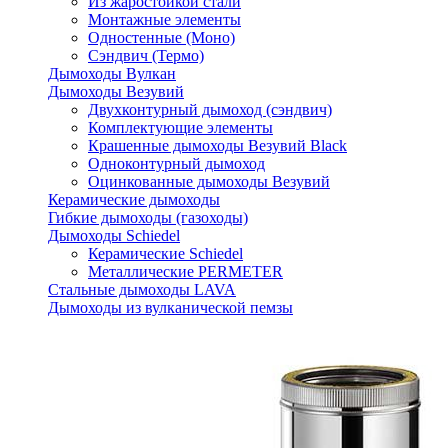
Из жаростойкой стали
Монтажные элементы
Одностенные (Моно)
Сэндвич (Термо)
Дымоходы Вулкан
Дымоходы Везувий
Двухконтурный дымоход (сэндвич)
Комплектующие элементы
Крашенные дымоходы Везувий Black
Одноконтурный дымоход
Оцинкованные дымоходы Везувий
Керамические дымоходы
Гибкие дымоходы (газоходы)
Дымоходы Schiedel
Керамические Schiedel
Металлические PERMETER
Стальные дымоходы LAVA
Дымоходы из вулканической пемзы