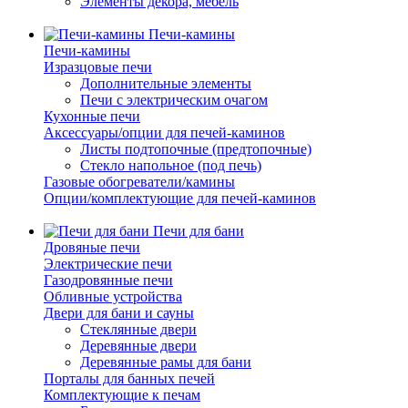
Элементы декора, мебель
Печи-камины
Печи-камины
Изразцовые печи
Дополнительные элементы
Печи с электрическим очагом
Кухонные печи
Аксессуары/опции для печей-каминов
Листы подтопочные (предтопочные)
Стекло напольное (под печь)
Газовые обогреватели/камины
Опции/комплектующие для печей-каминов
Печи для бани
Дровяные печи
Электрические печи
Газодровянные печи
Обливные устройства
Двери для бани и сауны
Стеклянные двери
Деревянные двери
Деревянные рамы для бани
Порталы для банных печей
Комплектующие к печам