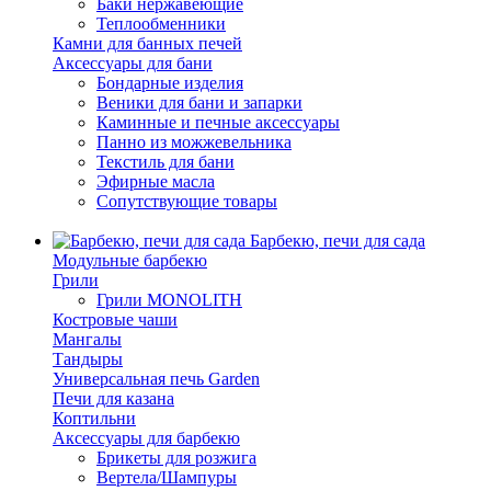
Баки нержавеющие
Теплообменники
Камни для банных печей
Аксессуары для бани
Бондарные изделия
Веники для бани и запарки
Каминные и печные аксессуары
Панно из можжевельника
Текстиль для бани
Эфирные масла
Сопутствующие товары
Барбекю, печи для сада
Модульные барбекю
Грили
Грили MONOLITH
Костровые чаши
Мангалы
Тандыры
Универсальная печь Garden
Печи для казана
Коптильни
Аксессуары для барбекю
Брикеты для розжига
Вертела/Шампуры