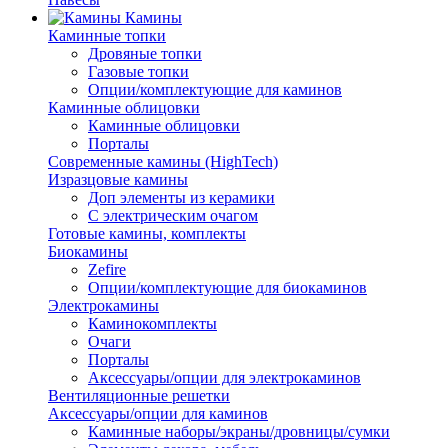
Камины
Каминные топки
Дровяные топки
Газовые топки
Опции/комплектующие для каминов
Каминные облицовки
Каминные облицовки
Порталы
Современные камины (HighTech)
Изразцовые камины
Доп элементы из керамики
С электрическим очагом
Готовые камины, комплекты
Биокамины
Zefire
Опции/комплектующие для биокаминов
Электрокамины
Каминокомплекты
Очаги
Порталы
Аксессуары/опции для электрокаминов
Вентиляционные решетки
Аксессуары/опции для каминов
Каминные наборы/экраны/дровницы/сумки