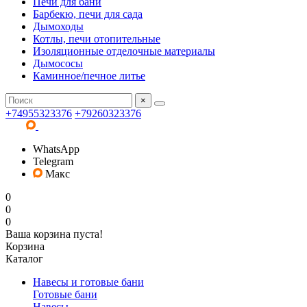
Печи для бани
Барбекю, печи для сада
Дымоходы
Котлы, печи отопительные
Изоляционные отделочные материалы
Дымососы
Каминное/печное литье
×
+74955323376
+79260323376
WhatsApp
Telegram
Макс
0
0
0
Ваша корзина пуста!
Корзина
Каталог
Навесы и готовые бани
Готовые бани
Навесы