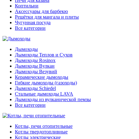
Печи для казана
Коптильни
Аксессуары для барбекю
Решётки для мангала и плиты
Чугунная посуда
Все категории
Дымоходы
Дымоходы Теплов и Сухов
Дымоходы Rosinox
Дымоходы Вулкан
Дымоходы Везувий
Керамические дымоходы
Гибкие дымоходы (газоходы)
Дымоходы Schiedel
Стальные дымоходы LAVA
Дымоходы из вулканической пемзы
Все категории
Котлы, печи отопительные
Котлы твердотопливные
Котлы электрические