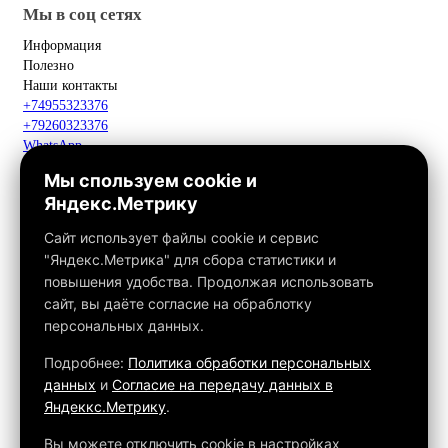
Мы в соц сетях
Информация
Полезно
Наши контакты
+74955323376
+79260323376
WhatsApp
Telegram
Мы спользуем cookie и
Макс
Яндекс.Метрику
info@fox-kamin.ru
Наш адрес
Сайт использует файлы cookie и сервис
Московская область, г. Павловский Посад, дер. Фатеево, д. 3П,
"Яндекс.Метрика" для сбора статистики и
офис 113
повышения удобства. Продолжая использовать
Работаем с 10:00 до 18:00
сайт, вы даёте согласие на обраблотку
персональных данных.
Связаться с нами
Подробнее:
Политика обработки персональных
данных
и
Согласие на передачу данных в
Яндеккс.Метрику
.
Обращаем ваше внимание на то, что данный интернет-сайт, а
также вся информация о товарах и ценах, предоставленная на
Вы можете отключить cookie в настройках