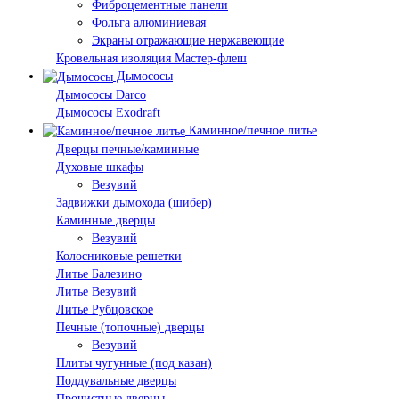
Фиброцементные панели
Фольга алюминиевая
Экраны отражающие нержавеющие
Кровельная изоляция Мастер-флеш
Дымососы
Дымососы Darco
Дымососы Exodraft
Каминное/печное литье
Дверцы печные/каминные
Духовые шкафы
Везувий
Задвижки дымохода (шибер)
Каминные дверцы
Везувий
Колосниковые решетки
Литье Балезино
Литье Везувий
Литье Рубцовское
Печные (топочные) дверцы
Везувий
Плиты чугунные (под казан)
Поддувальные дверцы
Прочистные дверцы