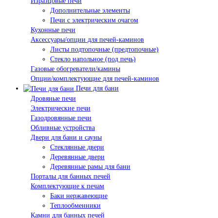
Изразцовые печи
Дополнительные элементы
Печи с электрическим очагом
Кухонные печи
Аксессуары/опции для печей-каминов
Листы подтопочные (предтопочные)
Стекло напольное (под печь)
Газовые обогреватели/камины
Опции/комплектующие для печей-каминов
Печи для бани
Дровяные печи
Электрические печи
Газодровянные печи
Обливные устройства
Двери для бани и сауны
Стеклянные двери
Деревянные двери
Деревянные рамы для бани
Порталы для банных печей
Комплектующие к печам
Баки нержавеющие
Теплообменники
Камни для банных печей