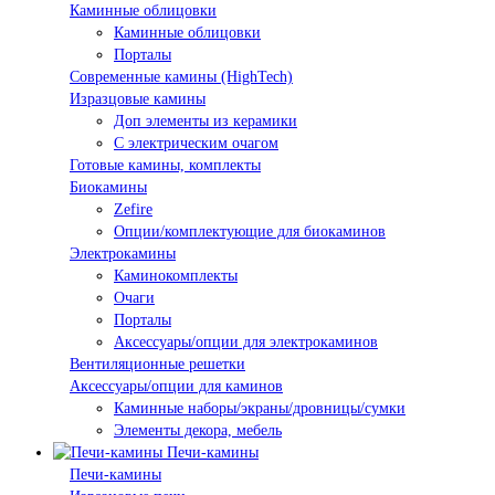
Каминные облицовки
Каминные облицовки
Порталы
Современные камины (HighTech)
Изразцовые камины
Доп элементы из керамики
С электрическим очагом
Готовые камины, комплекты
Биокамины
Zefire
Опции/комплектующие для биокаминов
Электрокамины
Каминокомплекты
Очаги
Порталы
Аксессуары/опции для электрокаминов
Вентиляционные решетки
Аксессуары/опции для каминов
Каминные наборы/экраны/дровницы/сумки
Элементы декора, мебель
Печи-камины
Печи-камины