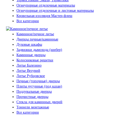
Термостойкие Эмали, Герметики
Огнеупорные отделочные материалы
Огнеупорные отделочные и листовые материалы
Кровельная изоляция Мастер-флеш
Все категории
Каминное/печное литье
Дверцы печные/каминные
Духовые шкафы
Задвижки дымохода (шибер)
Каминные дверцы
Колосниковые решетки
Литье Балезино
Литье Везувий
Литье Рубцовское
Печные (топочные) дверцы
Плиты чугунные (под казан)
Поддувальные дверцы
Прочистные дверцы
Стекла для каминных дверей
Тоннели монтажные
Все категории