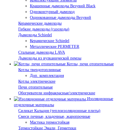
Комплектующие элементы
Крашенные дымоходы Везувий Black
Одноконтурный дымоход
Оцинкованные дымоходы Везувий
Керамические дымоходы
Гибкие дымоходы (газоходы)
Дымоходы Schiedel
Керамические Schiedel
Металлические PERMETER
Стальные дымоходы LAVA
Дымоходы из вулканической пемзы
Котлы, печи отопительные
Котлы твердотопливные
Доп. комплектация
Котлы электрические
Печи отопительные
Обогреватели инфракрасные/электрические
Изоляционные
отделочные материалы
Силикат Кальция (теплоизоляционные плиты)
Смеси печные, кладочные, жаропрочные
Мастика термостойкая
Термостойкие Эмали, Герметики