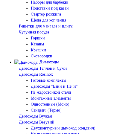
Наборы для барбекю
Подставки под казан
Стартер розжига
Щепа для копчения
Решётки для мангала и плиты
Чугунная посуда
Горшки
Казаны
Крышки
Сковородки
Дымоходы
Дымоходы Теплов и Сухов
Дымоходы Rosinox
Готовые комплекты
Дымоходы "Бани и Печи"
Из жаростойкой стали
Монтажные элементы
Одностенные (Моно)
Сэндвич (Термо)
Дымоходы Вулкан
Дымоходы Везувий
Двухконтурный дымоход (сэндвич)