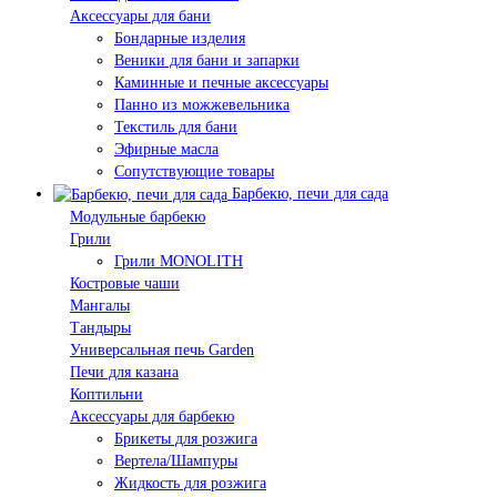
Аксессуары для бани
Бондарные изделия
Веники для бани и запарки
Каминные и печные аксессуары
Панно из можжевельника
Текстиль для бани
Эфирные масла
Сопутствующие товары
Барбекю, печи для сада
Модульные барбекю
Грили
Грили MONOLITH
Костровые чаши
Мангалы
Тандыры
Универсальная печь Garden
Печи для казана
Коптильни
Аксессуары для барбекю
Брикеты для розжига
Вертела/Шампуры
Жидкость для розжига