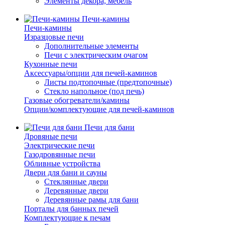
Элементы декора, мебель
Печи-камины
Печи-камины
Изразцовые печи
Дополнительные элементы
Печи с электрическим очагом
Кухонные печи
Аксессуары/опции для печей-каминов
Листы подтопочные (предтопочные)
Стекло напольное (под печь)
Газовые обогреватели/камины
Опции/комплектующие для печей-каминов
Печи для бани
Дровяные печи
Электрические печи
Газодровянные печи
Обливные устройства
Двери для бани и сауны
Стеклянные двери
Деревянные двери
Деревянные рамы для бани
Порталы для банных печей
Комплектующие к печам