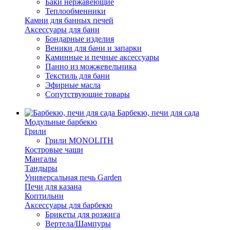
Баки нержавеющие
Теплообменники
Камни для банных печей
Аксессуары для бани
Бондарные изделия
Веники для бани и запарки
Каминные и печные аксессуары
Панно из можжевельника
Текстиль для бани
Эфирные масла
Сопутствующие товары
Барбекю, печи для сада
Модульные барбекю
Грили
Грили MONOLITH
Костровые чаши
Мангалы
Тандыры
Универсальная печь Garden
Печи для казана
Коптильни
Аксессуары для барбекю
Брикеты для розжига
Вертела/Шампуры