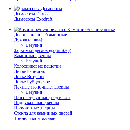
Дымососы
Дымососы Darco
Дымососы Exodraft
Каминное/печное литье
Дверцы печные/каминные
Духовые шкафы
Везувий
Задвижки дымохода (шибер)
Каминные дверцы
Везувий
Колосниковые решетки
Литье Балезино
Литье Везувий
Литье Рубцовское
Печные (топочные) дверцы
Везувий
Плиты чугунные (под казан)
Поддувальные дверцы
Прочистные дверцы
Стекла для каминных дверей
Тоннели монтажные