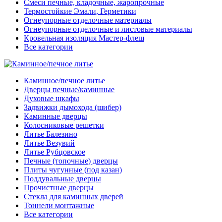
Смеси печные, кладочные, жаропрочные
Термостойкие Эмали, Герметики
Огнеупорные отделочные материалы
Огнеупорные отделочные и листовые материалы
Кровельная изоляция Мастер-флеш
Все категории
Каминное/печное литье
Дверцы печные/каминные
Духовые шкафы
Задвижки дымохода (шибер)
Каминные дверцы
Колосниковые решетки
Литье Балезино
Литье Везувий
Литье Рубцовское
Печные (топочные) дверцы
Плиты чугунные (под казан)
Поддувальные дверцы
Прочистные дверцы
Стекла для каминных дверей
Тоннели монтажные
Все категории