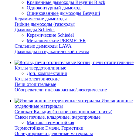
Крашенные дымоходы Везувий Black
Одноконтурный дымоход
Оцинкованные дымоходы Везувий
Керамические дымоходы
Гибкие дымоходы (газоходы)
Дымоходы Schiedel
Керамические Schiedel
Металлические PERMETER
Стальные дымоходы LAVA
Дымоходы из вулканической пемзы
Котлы, печи отопительные
Котлы твердотопливные
Доп. комплектация
Котлы электрические
Печи отопительные
Обогреватели инфракрасные/электрические
Изоляционные
отделочные материалы
Силикат Кальция (теплоизоляционные плиты)
Смеси печные, кладочные, жаропрочные
Мастика термостойкая
Термостойкие Эмали, Герметики
Огнеупорные отделочные материалы