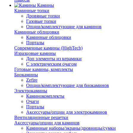
Камины
Каминные топки
Дровяные топки
Газовые топки
Опции/комплектующие для каминов
Каминные облицовки
Каминные облицовки
Порталы
Современные камины (HighTech)
Изразцовые камины
Доп элементы из керамики
С электрическим очагом
Готовые камины, комплекты
Биокамины
Zefire
Опции/комплектующие для биокаминов
Электрокамины
Каминокомплекты
Очаги
Порталы
Аксессуары/опции для электрокаминов
Вентиляционные решетки
Аксессуары/опции для каминов
Каминные наборы/экраны/дровницы/сумки