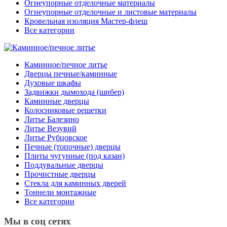
Огнеупорные отделочные материалы
Огнеупорные отделочные и листовые материалы
Кровельная изоляция Мастер-флеш
Все категории
Каминное/печное литье
Дверцы печные/каминные
Духовые шкафы
Задвижки дымохода (шибер)
Каминные дверцы
Колосниковые решетки
Литье Балезино
Литье Везувий
Литье Рубцовское
Печные (топочные) дверцы
Плиты чугунные (под казан)
Поддувальные дверцы
Прочистные дверцы
Стекла для каминных дверей
Тоннели монтажные
Все категории
Мы в соц сетях