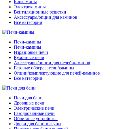
Биокамины
Электрокамины
Вентиляционные решетки
Аксессуары/опции для каминов
Все категории
Печи-камины
Печи-камины
Изразцовые печи
Кухонные печи
Аксессуары/опции для печей-каминов
Газовые обогреватели/камины
Опции/комплектующие для печей-каминов
Все категории
Печи для бани
Дровяные печи
Электрические печи
Газодровянные печи
Обливные устройства
Двери для бани и сауны
Порталы для банных печей