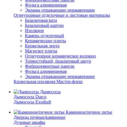
Фольга алюминиевая
Экраны отражающие нержавеющие
Огнеупорные отделочные и листовые материалы
Базальтовая вата
Базальтовый картон
Изоляция
Камень отделочный
Керамические плиты
Кровельная лента
Магнезит плиты
Огнеупорное керамическое волокно
Термостойкий, базальтовый шнур
Фиброцементные панели
Фольга алюминиевая
Экраны отражающие нержавеющие
Кровельная изоляция Мастер-флеш
Дымососы
Дымососы Darco
Дымососы Exodraft
Каминное/печное литье
Дверцы печные/каминные
Духовые шкафы