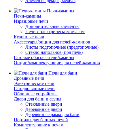
Элементы декора, мебель
Печи-камины
Печи-камины
Изразцовые печи
Дополнительные элементы
Печи с электрическим очагом
Кухонные печи
Аксессуары/опции для печей-каминов
Листы подтопочные (предтопочные)
Стекло напольное (под печь)
Газовые обогреватели/камины
Опции/комплектующие для печей-каминов
Печи для бани
Дровяные печи
Электрические печи
Газодровянные печи
Обливные устройства
Двери для бани и сауны
Стеклянные двери
Деревянные двери
Деревянные рамы для бани
Порталы для банных печей
Комплектующие к печам