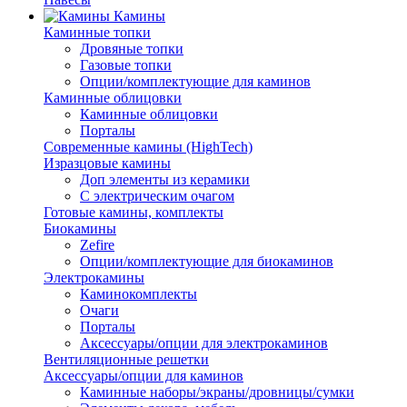
Камины
Каминные топки
Дровяные топки
Газовые топки
Опции/комплектующие для каминов
Каминные облицовки
Каминные облицовки
Порталы
Современные камины (HighTech)
Изразцовые камины
Доп элементы из керамики
С электрическим очагом
Готовые камины, комплекты
Биокамины
Zefire
Опции/комплектующие для биокаминов
Электрокамины
Каминокомплекты
Очаги
Порталы
Аксессуары/опции для электрокаминов
Вентиляционные решетки
Аксессуары/опции для каминов
Каминные наборы/экраны/дровницы/сумки