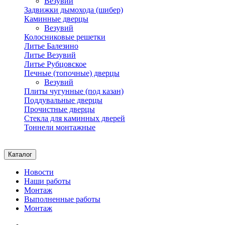
Везувий
Задвижки дымохода (шибер)
Каминные дверцы
Везувий
Колосниковые решетки
Литье Балезино
Литье Везувий
Литье Рубцовское
Печные (топочные) дверцы
Везувий
Плиты чугунные (под казан)
Поддувальные дверцы
Прочистные дверцы
Стекла для каминных дверей
Тоннели монтажные
Каталог
Новости
Наши работы
Монтаж
Выполненные работы
Монтаж