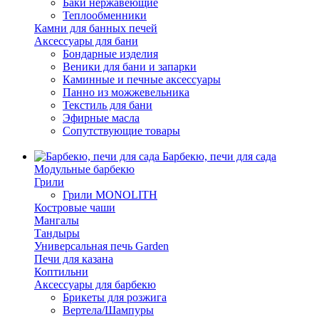
Баки нержавеющие
Теплообменники
Камни для банных печей
Аксессуары для бани
Бондарные изделия
Веники для бани и запарки
Каминные и печные аксессуары
Панно из можжевельника
Текстиль для бани
Эфирные масла
Сопутствующие товары
Барбекю, печи для сада
Модульные барбекю
Грили
Грили MONOLITH
Костровые чаши
Мангалы
Тандыры
Универсальная печь Garden
Печи для казана
Коптильни
Аксессуары для барбекю
Брикеты для розжига
Вертела/Шампуры