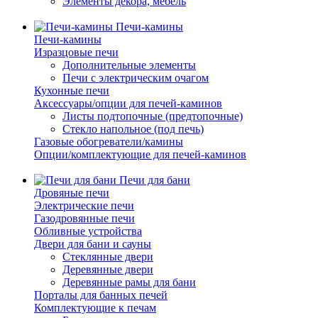
Элементы декора, мебель
Печи-камины
Печи-камины
Изразцовые печи
Дополнительные элементы
Печи с электрическим очагом
Кухонные печи
Аксессуары/опции для печей-каминов
Листы подтопочные (предтопочные)
Стекло напольное (под печь)
Газовые обогреватели/камины
Опции/комплектующие для печей-каминов
Печи для бани
Дровяные печи
Электрические печи
Газодровянные печи
Обливные устройства
Двери для бани и сауны
Стеклянные двери
Деревянные двери
Деревянные рамы для бани
Порталы для банных печей
Комплектующие к печам