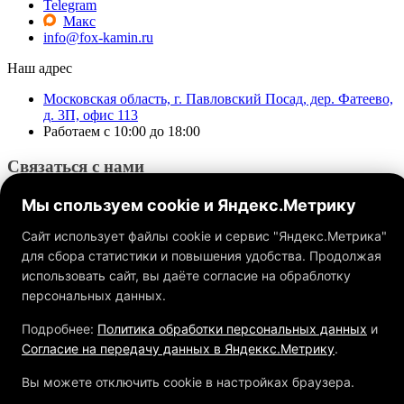
Telegram
Макс
info@fox-kamin.ru
Наш адрес
Московская область, г. Павловский Посад, дер. Фатеево,
д. 3П, офис 113
Работаем с 10:00 до 18:00
Связаться с нами
Мы спользуем cookie и Яндекс.Метрику
Сайт использует файлы cookie и сервис "Яндекс.Метрика"
для сбора статистики и повышения удобства. Продолжая
использовать сайт, вы даёте согласие на обраблотку
Обращаем ваше внимание на то, что данный интернет-сайт, а
также вся информация о товарах и ценах, предоставленная на
персональных данных.
нём, носит исключительно информационный характер и ни
при каких условиях не является публичной офертой,
Подробнее:
Политика обработки персональных данных
и
определяемой положениями Статьи 437 ГК РФ.
Согласие на передачу данных в Яндеккс.Метрику
.
Вы можете отключить cookie в настройках браузера.