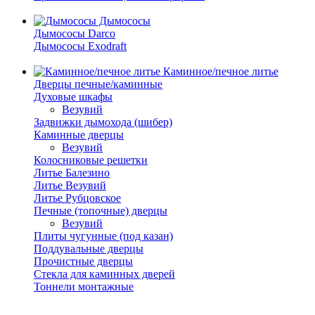
Дымососы
Дымососы Darco
Дымососы Exodraft
Каминное/печное литье
Дверцы печные/каминные
Духовые шкафы
Везувий
Задвижки дымохода (шибер)
Каминные дверцы
Везувий
Колосниковые решетки
Литье Балезино
Литье Везувий
Литье Рубцовское
Печные (топочные) дверцы
Везувий
Плиты чугунные (под казан)
Поддувальные дверцы
Прочистные дверцы
Стекла для каминных дверей
Тоннели монтажные