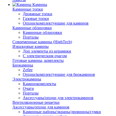
Камины
Каминные топки
Дровяные топки
Газовые топки
Опции/комплектующие для каминов
Каминные облицовки
Каминные облицовки
Порталы
Современные камины (HighTech)
Изразцовые камины
Доп элементы из керамики
С электрическим очагом
Готовые камины, комплекты
Биокамины
Zefire
Опции/комплектующие для биокаминов
Электрокамины
Каминокомплекты
Очаги
Порталы
Аксессуары/опции для электрокаминов
Вентиляционные решетки
Аксессуары/опции для каминов
Каминные наборы/экраны/дровницы/сумки