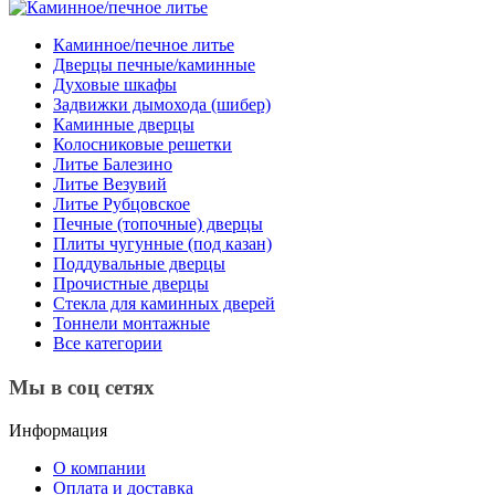
Каминное/печное литье
Дверцы печные/каминные
Духовые шкафы
Задвижки дымохода (шибер)
Каминные дверцы
Колосниковые решетки
Литье Балезино
Литье Везувий
Литье Рубцовское
Печные (топочные) дверцы
Плиты чугунные (под казан)
Поддувальные дверцы
Прочистные дверцы
Стекла для каминных дверей
Тоннели монтажные
Все категории
Мы в соц сетях
Информация
О компании
Оплата и доставка