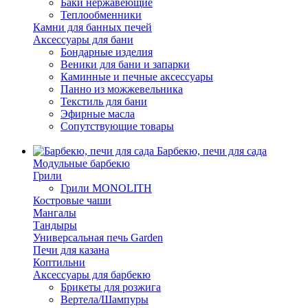
Баки нержавеющие
Теплообменники
Камни для банных печей
Аксессуары для бани
Бондарные изделия
Веники для бани и запарки
Каминные и печные аксессуары
Панно из можжевельника
Текстиль для бани
Эфирные масла
Сопутствующие товары
Барбекю, печи для сада
Модульные барбекю
Грили
Грили MONOLITH
Костровые чаши
Мангалы
Тандыры
Универсальная печь Garden
Печи для казана
Коптильни
Аксессуары для барбекю
Брикеты для розжига
Вертела/Шампуры