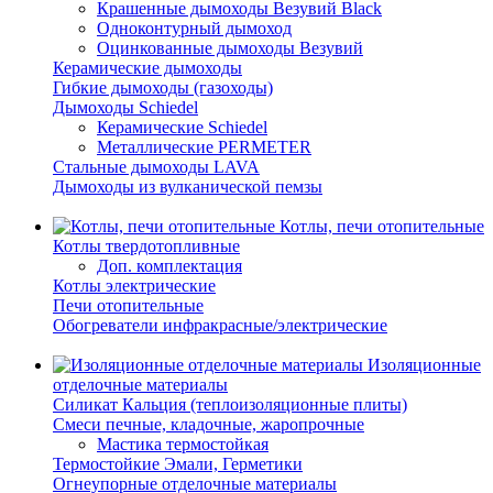
Крашенные дымоходы Везувий Black
Одноконтурный дымоход
Оцинкованные дымоходы Везувий
Керамические дымоходы
Гибкие дымоходы (газоходы)
Дымоходы Schiedel
Керамические Schiedel
Металлические PERMETER
Стальные дымоходы LAVA
Дымоходы из вулканической пемзы
Котлы, печи отопительные
Котлы твердотопливные
Доп. комплектация
Котлы электрические
Печи отопительные
Обогреватели инфракрасные/электрические
Изоляционные
отделочные материалы
Силикат Кальция (теплоизоляционные плиты)
Смеси печные, кладочные, жаропрочные
Мастика термостойкая
Термостойкие Эмали, Герметики
Огнеупорные отделочные материалы