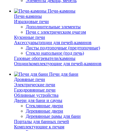
Элементы декора, мебель
Печи-камины
Печи-камины
Изразцовые печи
Дополнительные элементы
Печи с электрическим очагом
Кухонные печи
Аксессуары/опции для печей-каминов
Листы подтопочные (предтопочные)
Стекло напольное (под печь)
Газовые обогреватели/камины
Опции/комплектующие для печей-каминов
Печи для бани
Дровяные печи
Электрические печи
Газодровянные печи
Обливные устройства
Двери для бани и сауны
Стеклянные двери
Деревянные двери
Деревянные рамы для бани
Порталы для банных печей
Комплектующие к печам