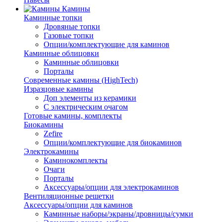
Камины
Каминные топки
Дровяные топки
Газовые топки
Опции/комплектующие для каминов
Каминные облицовки
Каминные облицовки
Порталы
Современные камины (HighTech)
Изразцовые камины
Доп элементы из керамики
С электрическим очагом
Готовые камины, комплекты
Биокамины
Zefire
Опции/комплектующие для биокаминов
Электрокамины
Каминокомплекты
Очаги
Порталы
Аксессуары/опции для электрокаминов
Вентиляционные решетки
Аксессуары/опции для каминов
Каминные наборы/экраны/дровницы/сумки