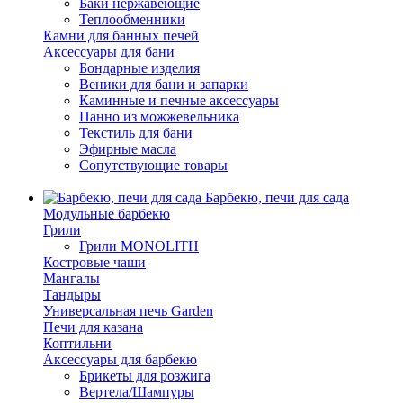
Баки нержавеющие
Теплообменники
Камни для банных печей
Аксессуары для бани
Бондарные изделия
Веники для бани и запарки
Каминные и печные аксессуары
Панно из можжевельника
Текстиль для бани
Эфирные масла
Сопутствующие товары
Барбекю, печи для сада
Модульные барбекю
Грили
Грили MONOLITH
Костровые чаши
Мангалы
Тандыры
Универсальная печь Garden
Печи для казана
Коптильни
Аксессуары для барбекю
Брикеты для розжига
Вертела/Шампуры