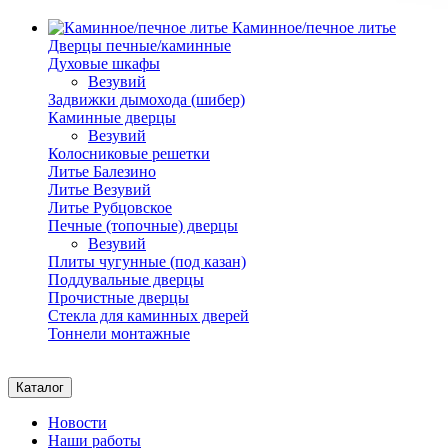
Каминное/печное литье
Дверцы печные/каминные
Духовые шкафы
Везувий
Задвижки дымохода (шибер)
Каминные дверцы
Везувий
Колосниковые решетки
Литье Балезино
Литье Везувий
Литье Рубцовское
Печные (топочные) дверцы
Везувий
Плиты чугунные (под казан)
Поддувальные дверцы
Прочистные дверцы
Стекла для каминных дверей
Тоннели монтажные
Каталог
Новости
Наши работы