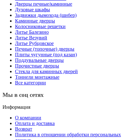
Дверцы печные/каминные
Духовые шкафы
Задвижки дымохода (шибер)
Каминные дверцы
Колосниковые решетки
Литье Балезино
Литье Везувий
Литье Рубцовское
Печные (топочные) дверцы
Плиты чугунные (под казан)
Поддувальные дверцы
Прочистные дверцы
Стекла для каминных дверей
Тоннели монтажные
Все категории
Мы в соц сетях
Информация
О компании
Оплата и доставка
Возврат
Политика в отношении обработки персональных