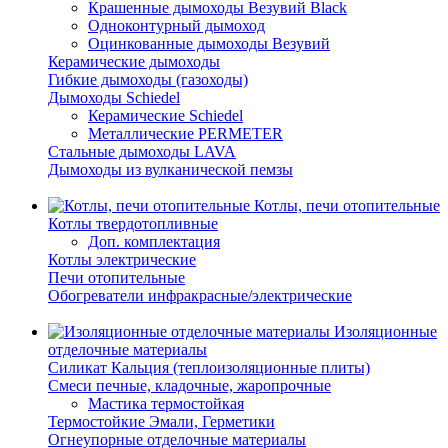
Крашенные дымоходы Везувий Black
Одноконтурный дымоход
Оцинкованные дымоходы Везувий
Керамические дымоходы
Гибкие дымоходы (газоходы)
Дымоходы Schiedel
Керамические Schiedel
Металлические PERMETER
Стальные дымоходы LAVA
Дымоходы из вулканической пемзы
Котлы, печи отопительные
Котлы твердотопливные
Доп. комплектация
Котлы электрические
Печи отопительные
Обогреватели инфракрасные/электрические
Изоляционные
отделочные материалы
Силикат Кальция (теплоизоляционные плиты)
Смеси печные, кладочные, жаропрочные
Мастика термостойкая
Термостойкие Эмали, Герметики
Огнеупорные отделочные материалы