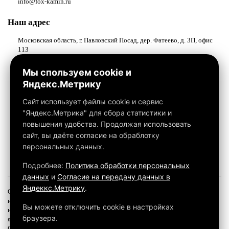
info@fox-kamin.ru
Наш адрес
Московская область, г. Павловский Посад, дер. Фатеево, д. 3П, офис
113
Работаем с 10:00 до 18:00
Мы спользуем cookie и
Яндекс.Метрику
Связаться с нами
Сайт использует файлы cookie и сервис
"Яндекс.Метрика" для сбора статистики и
повышения удобства. Продолжая использовать
сайт, вы даёте согласие на обраблотку
персональных данных.
Подробнее:
Политика обработки персональных
данных
и
Согласие на передачу данных в
Яндеккс.Метрику
.
Обращаем ваше внимание на то, что данный интернет-сайт, а также вся
информация о товарах и ценах, предоставленная на нём, носит
Вы можете отключить cookie в настройках
исключительно информационный характер и ни при каких условиях не
браузера.
является публичной офертой, определяемой положениями
Статьи 437 ГК РФ.