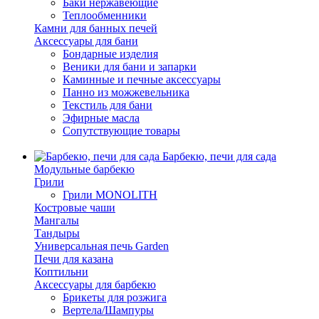
Баки нержавеющие
Теплообменники
Камни для банных печей
Аксессуары для бани
Бондарные изделия
Веники для бани и запарки
Каминные и печные аксессуары
Панно из можжевельника
Текстиль для бани
Эфирные масла
Сопутствующие товары
Барбекю, печи для сада
Модульные барбекю
Грили
Грили MONOLITH
Костровые чаши
Мангалы
Тандыры
Универсальная печь Garden
Печи для казана
Коптильни
Аксессуары для барбекю
Брикеты для розжига
Вертела/Шампуры