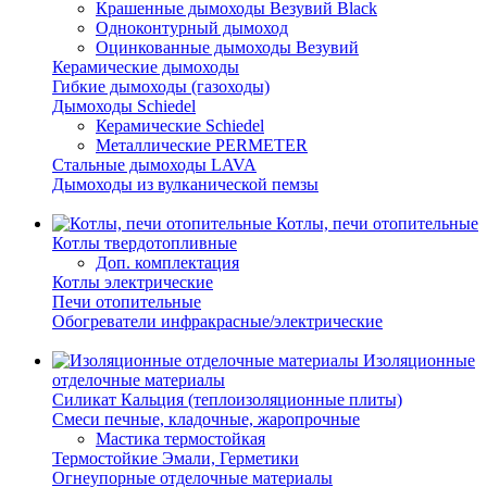
Крашенные дымоходы Везувий Black
Одноконтурный дымоход
Оцинкованные дымоходы Везувий
Керамические дымоходы
Гибкие дымоходы (газоходы)
Дымоходы Schiedel
Керамические Schiedel
Металлические PERMETER
Стальные дымоходы LAVA
Дымоходы из вулканической пемзы
Котлы, печи отопительные
Котлы твердотопливные
Доп. комплектация
Котлы электрические
Печи отопительные
Обогреватели инфракрасные/электрические
Изоляционные
отделочные материалы
Силикат Кальция (теплоизоляционные плиты)
Смеси печные, кладочные, жаропрочные
Мастика термостойкая
Термостойкие Эмали, Герметики
Огнеупорные отделочные материалы