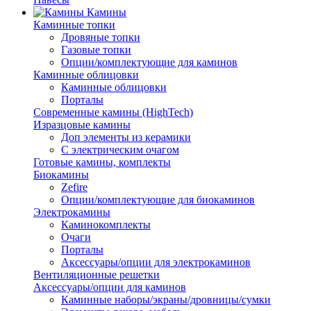
Камины
Каминные топки
Дровяные топки
Газовые топки
Опции/комплектующие для каминов
Каминные облицовки
Каминные облицовки
Порталы
Современные камины (HighTech)
Изразцовые камины
Доп элементы из керамики
С электрическим очагом
Готовые камины, комплекты
Биокамины
Zefire
Опции/комплектующие для биокаминов
Электрокамины
Каминокомплекты
Очаги
Порталы
Аксессуары/опции для электрокаминов
Вентиляционные решетки
Аксессуары/опции для каминов
Каминные наборы/экраны/дровницы/сумки