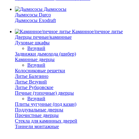
Дымососы
Дымососы Darco
Дымососы Exodraft
Каминное/печное литье
Дверцы печные/каминные
Духовые шкафы
Везувий
Задвижки дымохода (шибер)
Каминные дверцы
Везувий
Колосниковые решетки
Литье Балезино
Литье Везувий
Литье Рубцовское
Печные (топочные) дверцы
Везувий
Плиты чугунные (под казан)
Поддувальные дверцы
Прочистные дверцы
Стекла для каминных дверей
Тоннели монтажные