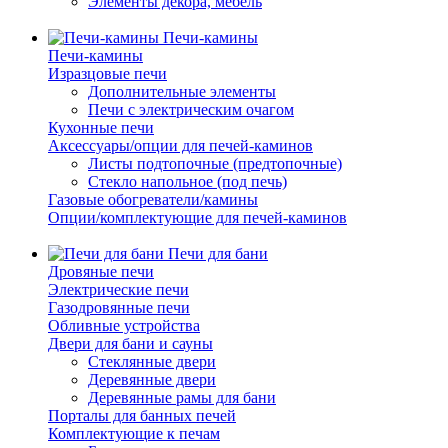
Элементы декора, мебель
Печи-камины
Печи-камины
Изразцовые печи
Дополнительные элементы
Печи с электрическим очагом
Кухонные печи
Аксессуары/опции для печей-каминов
Листы подтопочные (предтопочные)
Стекло напольное (под печь)
Газовые обогреватели/камины
Опции/комплектующие для печей-каминов
Печи для бани
Дровяные печи
Электрические печи
Газодровянные печи
Обливные устройства
Двери для бани и сауны
Стеклянные двери
Деревянные двери
Деревянные рамы для бани
Порталы для банных печей
Комплектующие к печам