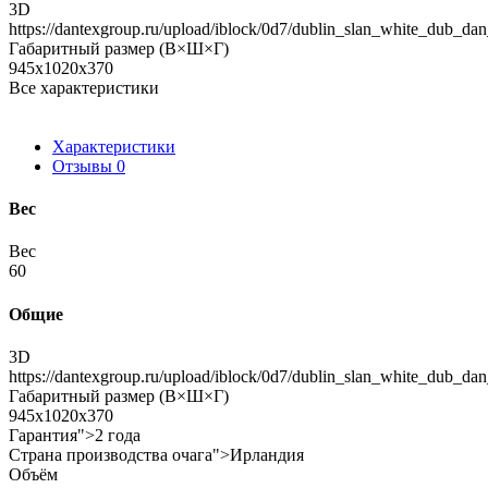
3D
https://dantexgroup.ru/upload/iblock/0d7/dublin_slan_white_dub_da
Габаритный размер (В×Ш×Г)
945x1020x370
Все характеристики
Характеристики
Отзывы
0
Вес
Вес
60
Общие
3D
https://dantexgroup.ru/upload/iblock/0d7/dublin_slan_white_dub_da
Габаритный размер (В×Ш×Г)
945x1020x370
Гарантия">2 года
Страна производства очага">Ирландия
Объём