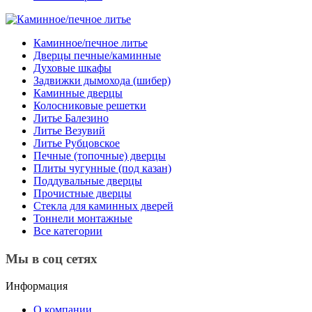
Каминное/печное литье
Дверцы печные/каминные
Духовые шкафы
Задвижки дымохода (шибер)
Каминные дверцы
Колосниковые решетки
Литье Балезино
Литье Везувий
Литье Рубцовское
Печные (топочные) дверцы
Плиты чугунные (под казан)
Поддувальные дверцы
Прочистные дверцы
Стекла для каминных дверей
Тоннели монтажные
Все категории
Мы в соц сетях
Информация
О компании