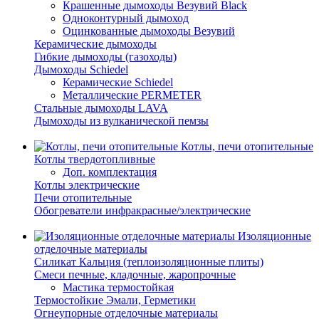
Крашенные дымоходы Везувий Black
Одноконтурный дымоход
Оцинкованные дымоходы Везувий
Керамические дымоходы
Гибкие дымоходы (газоходы)
Дымоходы Schiedel
Керамические Schiedel
Металлические PERMETER
Стальные дымоходы LAVA
Дымоходы из вулканической пемзы
Котлы, печи отопительные
Котлы твердотопливные
Доп. комплектация
Котлы электрические
Печи отопительные
Обогреватели инфракрасные/электрические
Изоляционные
отделочные материалы
Силикат Кальция (теплоизоляционные плиты)
Смеси печные, кладочные, жаропрочные
Мастика термостойкая
Термостойкие Эмали, Герметики
Огнеупорные отделочные материалы