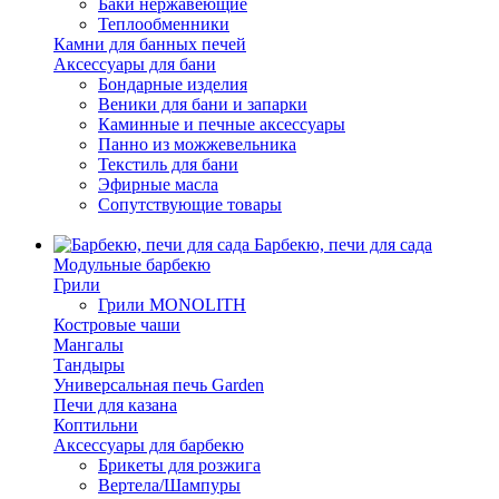
Баки нержавеющие
Теплообменники
Камни для банных печей
Аксессуары для бани
Бондарные изделия
Веники для бани и запарки
Каминные и печные аксессуары
Панно из можжевельника
Текстиль для бани
Эфирные масла
Сопутствующие товары
Барбекю, печи для сада
Модульные барбекю
Грили
Грили MONOLITH
Костровые чаши
Мангалы
Тандыры
Универсальная печь Garden
Печи для казана
Коптильни
Аксессуары для барбекю
Брикеты для розжига
Вертела/Шампуры