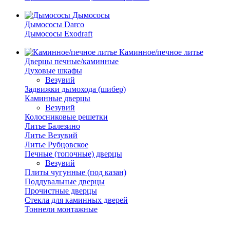
Дымососы
Дымососы Darco
Дымососы Exodraft
Каминное/печное литье
Дверцы печные/каминные
Духовые шкафы
Везувий
Задвижки дымохода (шибер)
Каминные дверцы
Везувий
Колосниковые решетки
Литье Балезино
Литье Везувий
Литье Рубцовское
Печные (топочные) дверцы
Везувий
Плиты чугунные (под казан)
Поддувальные дверцы
Прочистные дверцы
Стекла для каминных дверей
Тоннели монтажные