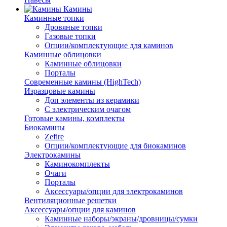
Камины
Каминные топки
Дровяные топки
Газовые топки
Опции/комплектующие для каминов
Каминные облицовки
Каминные облицовки
Порталы
Современные камины (HighTech)
Изразцовые камины
Доп элементы из керамики
С электрическим очагом
Готовые камины, комплекты
Биокамины
Zefire
Опции/комплектующие для биокаминов
Электрокамины
Каминокомплекты
Очаги
Порталы
Аксессуары/опции для электрокаминов
Вентиляционные решетки
Аксессуары/опции для каминов
Каминные наборы/экраны/дровницы/сумки