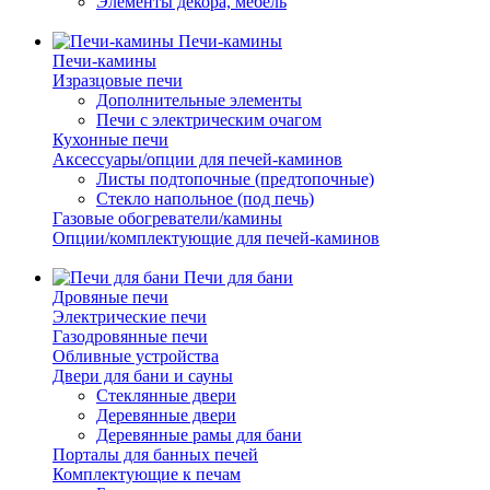
Элементы декора, мебель
Печи-камины
Печи-камины
Изразцовые печи
Дополнительные элементы
Печи с электрическим очагом
Кухонные печи
Аксессуары/опции для печей-каминов
Листы подтопочные (предтопочные)
Стекло напольное (под печь)
Газовые обогреватели/камины
Опции/комплектующие для печей-каминов
Печи для бани
Дровяные печи
Электрические печи
Газодровянные печи
Обливные устройства
Двери для бани и сауны
Стеклянные двери
Деревянные двери
Деревянные рамы для бани
Порталы для банных печей
Комплектующие к печам