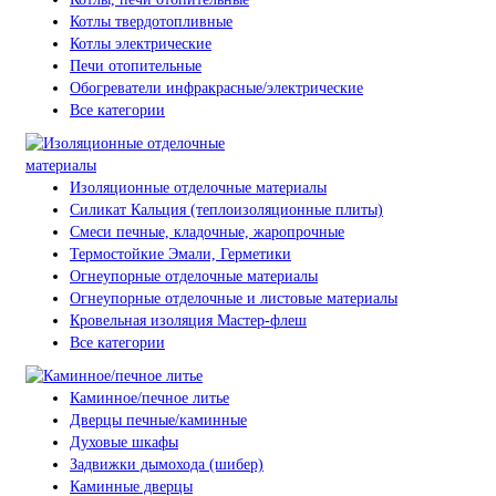
Котлы твердотопливные
Котлы электрические
Печи отопительные
Обогреватели инфракрасные/электрические
Все категории
Изоляционные отделочные материалы
Силикат Кальция (теплоизоляционные плиты)
Смеси печные, кладочные, жаропрочные
Термостойкие Эмали, Герметики
Огнеупорные отделочные материалы
Огнеупорные отделочные и листовые материалы
Кровельная изоляция Мастер-флеш
Все категории
Каминное/печное литье
Дверцы печные/каминные
Духовые шкафы
Задвижки дымохода (шибер)
Каминные дверцы