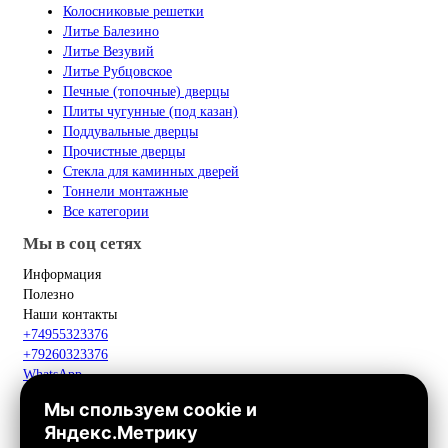
Колосниковые решетки
Литье Балезино
Литье Везувий
Литье Рубцовское
Печные (топочные) дверцы
Плиты чугунные (под казан)
Поддувальные дверцы
Прочистные дверцы
Стекла для каминных дверей
Тоннели монтажные
Все категории
Мы в соц сетях
Информация
Полезно
Наши контакты
+74955323376
+79260323376
WhatsApp
Telegram
Мы спользуем cookie и
Макс
Яндекс.Метрику
info@fox-kamin.ru