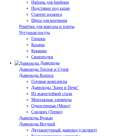
Наборы для барбекю
Подставки под казан
Стартер розжига
Щепа для копчения
Решётки для мангала и плиты
Чугунная посуда
Горшки
Казаны
Крышки
Сковородки
Дымоходы
Дымоходы Теплов и Сухов
Дымоходы Rosinox
Готовые комплекты
Дымоходы "Бани и Печи"
Из жаростойкой стали
Монтажные элементы
Одностенные (Моно)
Сэндвич (Термо)
Дымоходы Вулкан
Дымоходы Везувий
Двухконтурный дымоход (сэндвич)