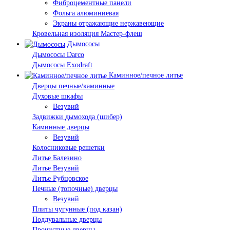
Фиброцементные панели
Фольга алюминиевая
Экраны отражающие нержавеющие
Кровельная изоляция Мастер-флеш
Дымососы
Дымососы Darco
Дымососы Exodraft
Каминное/печное литье
Дверцы печные/каминные
Духовые шкафы
Везувий
Задвижки дымохода (шибер)
Каминные дверцы
Везувий
Колосниковые решетки
Литье Балезино
Литье Везувий
Литье Рубцовское
Печные (топочные) дверцы
Везувий
Плиты чугунные (под казан)
Поддувальные дверцы
Прочистные дверцы