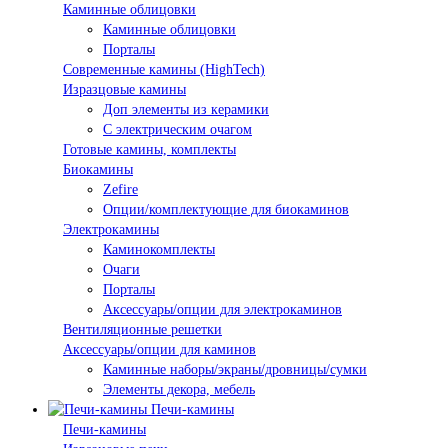
Каминные облицовки
Каминные облицовки
Порталы
Современные камины (HighTech)
Изразцовые камины
Доп элементы из керамики
С электрическим очагом
Готовые камины, комплекты
Биокамины
Zefire
Опции/комплектующие для биокаминов
Электрокамины
Каминокомплекты
Очаги
Порталы
Аксессуары/опции для электрокаминов
Вентиляционные решетки
Аксессуары/опции для каминов
Каминные наборы/экраны/дровницы/сумки
Элементы декора, мебель
Печи-камины
Печи-камины