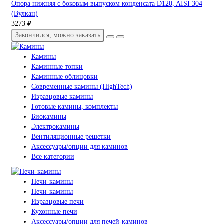
Опора нижняя с боковым выпуском конденсата D120, AISI 304
(Вулкан)
3273 ₽
Закончился, можно заказать
Камины
Каминные топки
Каминные облицовки
Современные камины (HighTech)
Изразцовые камины
Готовые камины, комплекты
Биокамины
Электрокамины
Вентиляционные решетки
Аксессуары/опции для каминов
Все категории
Печи-камины
Печи-камины
Изразцовые печи
Кухонные печи
Аксессуары/опции для печей-каминов