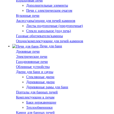
Изразцовые печи
Дополнительные элементы
Печи с электрическим очагом
Кухонные печи
Аксессуары/опции для печей-каминов
Листы подтопочные (предтопочные)
Стекло напольное (под печь)
Газовые обогреватели/камины
Опции/комплектующие для печей-каминов
Печи для бани
Дровяные печи
Электрические печи
Газодровянные печи
Обливные устройства
Двери для бани и сауны
Стеклянные двери
Деревянные двери
Деревянные рамы для бани
Порталы для банных печей
Комплектующие к печам
Баки нержавеющие
Теплообменники
Камни для банных печей