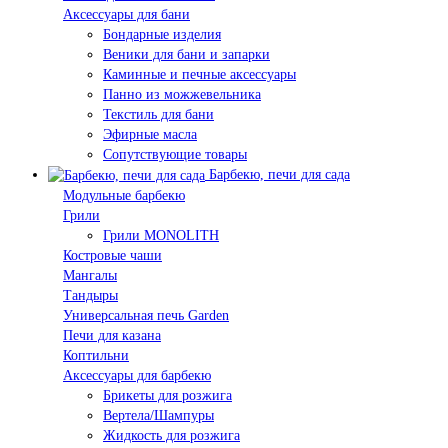
Аксессуары для бани
Бондарные изделия
Веники для бани и запарки
Каминные и печные аксессуары
Панно из можжевельника
Текстиль для бани
Эфирные масла
Сопутствующие товары
Барбекю, печи для сада
Модульные барбекю
Грили
Грили MONOLITH
Костровые чаши
Мангалы
Тандыры
Универсальная печь Garden
Печи для казана
Коптильни
Аксессуары для барбекю
Брикеты для розжига
Вертела/Шампуры
Жидкость для розжига