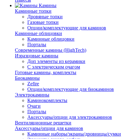
Камины
Каминные топки
Дровяные топки
Газовые топки
Опции/комплектующие для каминов
Каминные облицовки
Каминные облицовки
Порталы
Современные камины (HighTech)
Изразцовые камины
Доп элементы из керамики
С электрическим очагом
Готовые камины, комплекты
Биокамины
Zefire
Опции/комплектующие для биокаминов
Электрокамины
Каминокомплекты
Очаги
Порталы
Аксессуары/опции для электрокаминов
Вентиляционные решетки
Аксессуары/опции для каминов
Каминные наборы/экраны/дровницы/сумки