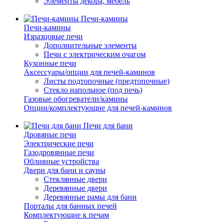
Элементы декора, мебель
Печи-камины
Печи-камины
Изразцовые печи
Дополнительные элементы
Печи с электрическим очагом
Кухонные печи
Аксессуары/опции для печей-каминов
Листы подтопочные (предтопочные)
Стекло напольное (под печь)
Газовые обогреватели/камины
Опции/комплектующие для печей-каминов
Печи для бани
Дровяные печи
Электрические печи
Газодровянные печи
Обливные устройства
Двери для бани и сауны
Стеклянные двери
Деревянные двери
Деревянные рамы для бани
Порталы для банных печей
Комплектующие к печам