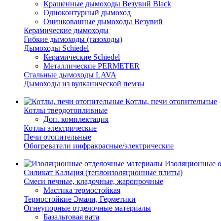
Крашенные дымоходы Везувий Black
Одноконтурный дымоход
Оцинкованные дымоходы Везувий
Керамические дымоходы
Гибкие дымоходы (газоходы)
Дымоходы Schiedel
Керамические Schiedel
Металлические PERMETER
Стальные дымоходы LAVA
Дымоходы из вулканической пемзы
Котлы, печи отопительные
Котлы твердотопливные
Доп. комплектация
Котлы электрические
Печи отопительные
Обогреватели инфракрасные/электрические
Изоляционные о
Силикат Кальция (теплоизоляционные плиты)
Смеси печные, кладочные, жаропрочные
Мастика термостойкая
Термостойкие Эмали, Герметики
Огнеупорные отделочные материалы
Базальтовая вата