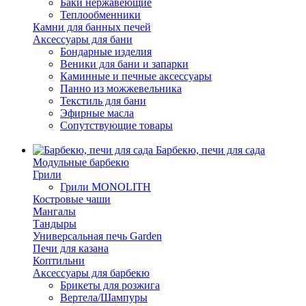
Баки нержавеющие
Теплообменники
Камни для банных печей
Аксессуары для бани
Бондарные изделия
Веники для бани и запарки
Каминные и печные аксессуары
Панно из можжевельника
Текстиль для бани
Эфирные масла
Сопутствующие товары
Барбекю, печи для сада
Модульные барбекю
Грили
Грили MONOLITH
Костровые чаши
Мангалы
Тандыры
Универсальная печь Garden
Печи для казана
Коптильни
Аксессуары для барбекю
Брикеты для розжига
Вертела/Шампуры