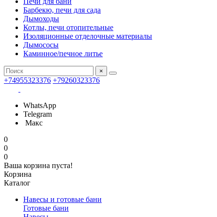
Печи для бани
Барбекю, печи для сада
Дымоходы
Котлы, печи отопительные
Изоляционные отделочные материалы
Дымососы
Каминное/печное литье
×
+74955323376
+79260323376
WhatsApp
Telegram
Макс
0
0
0
Ваша корзина пуста!
Корзина
Каталог
Навесы и готовые бани
Готовые бани
Навесы