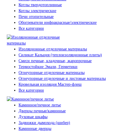
Котлы твердотопливные
Котлы электрические
Печи отопительные
Обогреватели инфракрасные/электрические
Все категории
Изоляционные отделочные материалы
Силикат Кальция (теплоизоляционные плиты)
Смеси печные, кладочные, жаропрочные
Термостойкие Эмали, Герметики
Огнеупорные отделочные материалы
Огнеупорные отделочные и листовые материалы
Кровельная изоляция Мастер-флеш
Все категории
Каминное/печное литье
Дверцы печные/каминные
Духовые шкафы
Задвижки дымохода (шибер)
Каминные дверцы