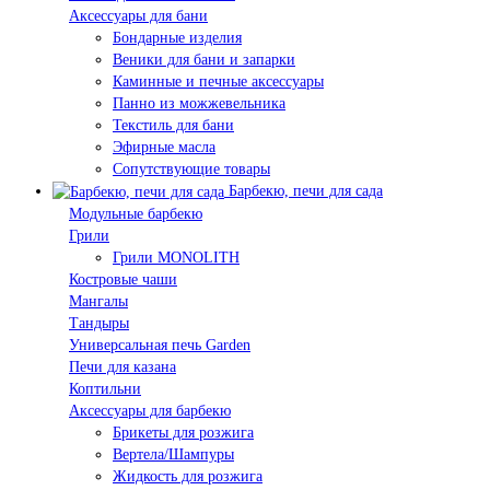
Аксессуары для бани
Бондарные изделия
Веники для бани и запарки
Каминные и печные аксессуары
Панно из можжевельника
Текстиль для бани
Эфирные масла
Сопутствующие товары
Барбекю, печи для сада
Модульные барбекю
Грили
Грили MONOLITH
Костровые чаши
Мангалы
Тандыры
Универсальная печь Garden
Печи для казана
Коптильни
Аксессуары для барбекю
Брикеты для розжига
Вертела/Шампуры
Жидкость для розжига