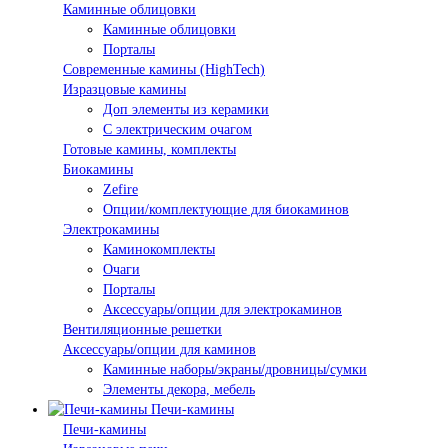
Каминные облицовки
Каминные облицовки
Порталы
Современные камины (HighTech)
Изразцовые камины
Доп элементы из керамики
С электрическим очагом
Готовые камины, комплекты
Биокамины
Zefire
Опции/комплектующие для биокаминов
Электрокамины
Каминокомплекты
Очаги
Порталы
Аксессуары/опции для электрокаминов
Вентиляционные решетки
Аксессуары/опции для каминов
Каминные наборы/экраны/дровницы/сумки
Элементы декора, мебель
Печи-камины
Печи-камины