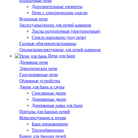
Изразцовые печи
Дополнительные элементы
Печи с электрическим очагом
Кухонные печи
Аксессуары/опции для печей-каминов
Листы подтопочные (предтопочные)
Стекло напольное (под печь)
Газовые обогреватели/камины
Опции/комплектующие для печей-каминов
Печи для бани
Дровяные печи
Электрические печи
Газодровянные печи
Обливные устройства
Двери для бани и сауны
Стеклянные двери
Деревянные двери
Деревянные рамы для бани
Порталы для банных печей
Комплектующие к печам
Баки нержавеющие
Теплообменники
Камни для банных печей