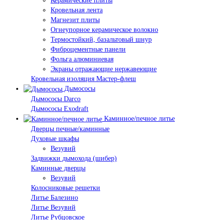
Керамические плиты
Кровельная лента
Магнезит плиты
Огнеупорное керамическое волокно
Термостойкий, базальтовый шнур
Фиброцементные панели
Фольга алюминиевая
Экраны отражающие нержавеющие
Кровельная изоляция Мастер-флеш
Дымососы
Дымососы Darco
Дымососы Exodraft
Каминное/печное литье
Дверцы печные/каминные
Духовые шкафы
Везувий
Задвижки дымохода (шибер)
Каминные дверцы
Везувий
Колосниковые решетки
Литье Балезино
Литье Везувий
Литье Рубцовское