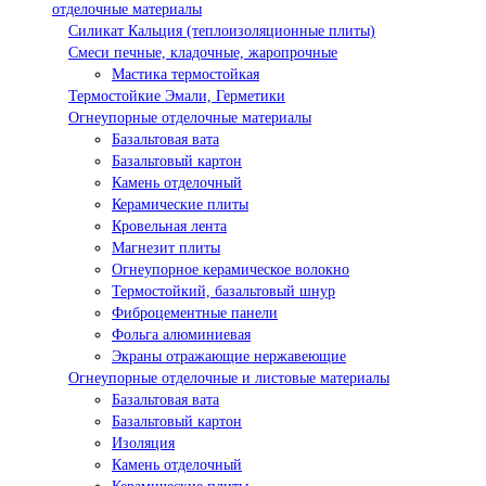
отделочные материалы
Силикат Кальция (теплоизоляционные плиты)
Смеси печные, кладочные, жаропрочные
Мастика термостойкая
Термостойкие Эмали, Герметики
Огнеупорные отделочные материалы
Базальтовая вата
Базальтовый картон
Камень отделочный
Керамические плиты
Кровельная лента
Магнезит плиты
Огнеупорное керамическое волокно
Термостойкий, базальтовый шнур
Фиброцементные панели
Фольга алюминиевая
Экраны отражающие нержавеющие
Огнеупорные отделочные и листовые материалы
Базальтовая вата
Базальтовый картон
Изоляция
Камень отделочный