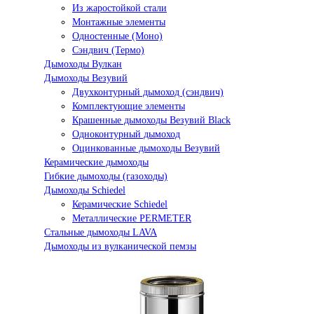
Из жаростойкой стали
Монтажные элементы
Одностенные (Моно)
Сэндвич (Термо)
Дымоходы Вулкан
Дымоходы Везувий
Двухконтурный дымоход (сэндвич)
Комплектующие элементы
Крашенные дымоходы Везувий Black
Одноконтурный дымоход
Оцинкованные дымоходы Везувий
Керамические дымоходы
Гибкие дымоходы (газоходы)
Дымоходы Schiedel
Керамические Schiedel
Металлические PERMETER
Стальные дымоходы LAVA
Дымоходы из вулканической пемзы