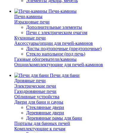
Элементы декора, мебель
Печи-камины
Печи-камины
Изразцовые печи
Дополнительные элементы
Печи с электрическим очагом
Кухонные печи
Аксессуары/опции для печей-каминов
Листы подтопочные (предтопочные)
Стекло напольное (под печь)
Газовые обогреватели/камины
Опции/комплектующие для печей-каминов
Печи для бани
Дровяные печи
Электрические печи
Газодровянные печи
Обливные устройства
Двери для бани и сауны
Стеклянные двери
Деревянные двери
Деревянные рамы для бани
Порталы для банных печей
Комплектующие к печам