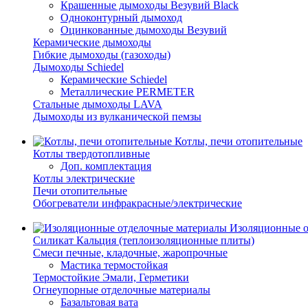
Крашенные дымоходы Везувий Black
Одноконтурный дымоход
Оцинкованные дымоходы Везувий
Керамические дымоходы
Гибкие дымоходы (газоходы)
Дымоходы Schiedel
Керамические Schiedel
Металлические PERMETER
Стальные дымоходы LAVA
Дымоходы из вулканической пемзы
Котлы, печи отопительные
Котлы твердотопливные
Доп. комплектация
Котлы электрические
Печи отопительные
Обогреватели инфракрасные/электрические
Изоляционные о
Силикат Кальция (теплоизоляционные плиты)
Смеси печные, кладочные, жаропрочные
Мастика термостойкая
Термостойкие Эмали, Герметики
Огнеупорные отделочные материалы
Базальтовая вата