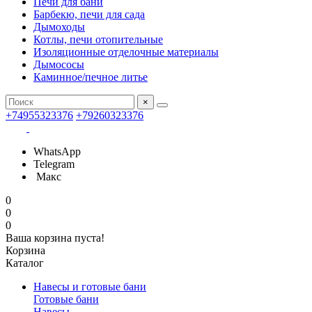
Печи для бани
Барбекю, печи для сада
Дымоходы
Котлы, печи отопительные
Изоляционные отделочные материалы
Дымососы
Каминное/печное литье
×
+74955323376
+79260323376
WhatsApp
Telegram
Макс
0
0
0
Ваша корзина пуста!
Корзина
Каталог
Навесы и готовые бани
Готовые бани
Навесы