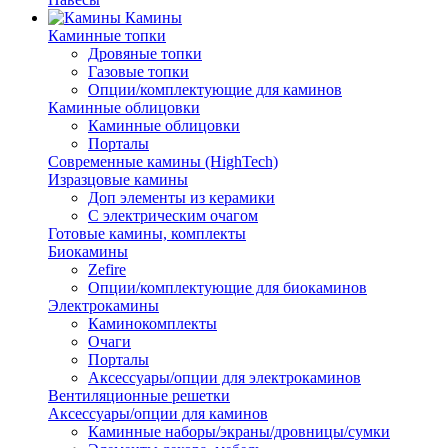
Камины
Каминные топки
Дровяные топки
Газовые топки
Опции/комплектующие для каминов
Каминные облицовки
Каминные облицовки
Порталы
Современные камины (HighTech)
Изразцовые камины
Доп элементы из керамики
С электрическим очагом
Готовые камины, комплекты
Биокамины
Zefire
Опции/комплектующие для биокаминов
Электрокамины
Каминокомплекты
Очаги
Порталы
Аксессуары/опции для электрокаминов
Вентиляционные решетки
Аксессуары/опции для каминов
Каминные наборы/экраны/дровницы/сумки