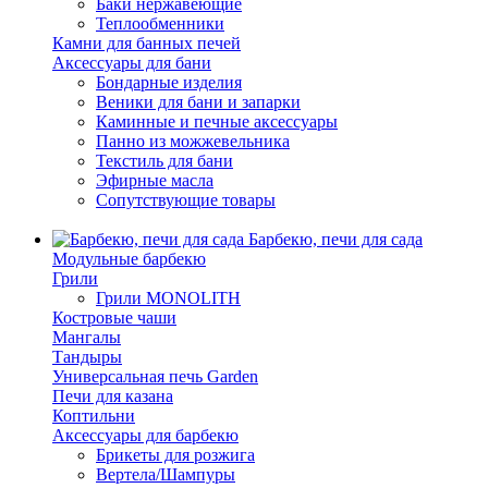
Баки нержавеющие
Теплообменники
Камни для банных печей
Аксессуары для бани
Бондарные изделия
Веники для бани и запарки
Каминные и печные аксессуары
Панно из можжевельника
Текстиль для бани
Эфирные масла
Сопутствующие товары
Барбекю, печи для сада
Модульные барбекю
Грили
Грили MONOLITH
Костровые чаши
Мангалы
Тандыры
Универсальная печь Garden
Печи для казана
Коптильни
Аксессуары для барбекю
Брикеты для розжига
Вертела/Шампуры