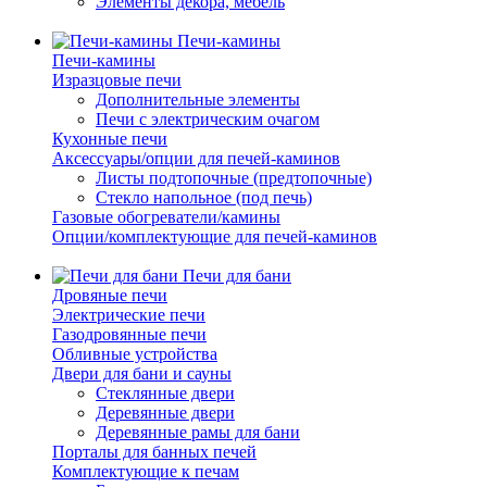
Элементы декора, мебель
Печи-камины
Печи-камины
Изразцовые печи
Дополнительные элементы
Печи с электрическим очагом
Кухонные печи
Аксессуары/опции для печей-каминов
Листы подтопочные (предтопочные)
Стекло напольное (под печь)
Газовые обогреватели/камины
Опции/комплектующие для печей-каминов
Печи для бани
Дровяные печи
Электрические печи
Газодровянные печи
Обливные устройства
Двери для бани и сауны
Стеклянные двери
Деревянные двери
Деревянные рамы для бани
Порталы для банных печей
Комплектующие к печам