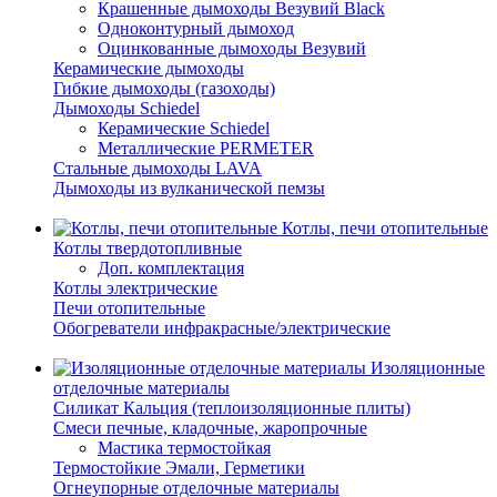
Крашенные дымоходы Везувий Black
Одноконтурный дымоход
Оцинкованные дымоходы Везувий
Керамические дымоходы
Гибкие дымоходы (газоходы)
Дымоходы Schiedel
Керамические Schiedel
Металлические PERMETER
Стальные дымоходы LAVA
Дымоходы из вулканической пемзы
Котлы, печи отопительные
Котлы твердотопливные
Доп. комплектация
Котлы электрические
Печи отопительные
Обогреватели инфракрасные/электрические
Изоляционные
отделочные материалы
Силикат Кальция (теплоизоляционные плиты)
Смеси печные, кладочные, жаропрочные
Мастика термостойкая
Термостойкие Эмали, Герметики
Огнеупорные отделочные материалы