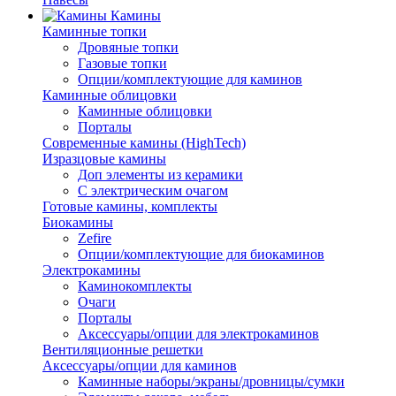
Камины
Каминные топки
Дровяные топки
Газовые топки
Опции/комплектующие для каминов
Каминные облицовки
Каминные облицовки
Порталы
Современные камины (HighTech)
Изразцовые камины
Доп элементы из керамики
С электрическим очагом
Готовые камины, комплекты
Биокамины
Zefire
Опции/комплектующие для биокаминов
Электрокамины
Каминокомплекты
Очаги
Порталы
Аксессуары/опции для электрокаминов
Вентиляционные решетки
Аксессуары/опции для каминов
Каминные наборы/экраны/дровницы/сумки