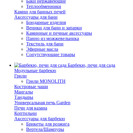
Баки нержавеющие
Теплообменники
Камни для банных печей
Аксессуары для бани
Бондарные изделия
Веники для бани и запарки
Каминные и печные аксессуары
Панно из можжевельника
Текстиль для бани
Эфирные масла
Сопутствующие товары
Барбекю, печи для сада
Модульные барбекю
Грили
Грили MONOLITH
Костровые чаши
Мангалы
Тандыры
Универсальная печь Garden
Печи для казана
Коптильни
Аксессуары для барбекю
Брикеты для розжига
Вертела/Шампуры