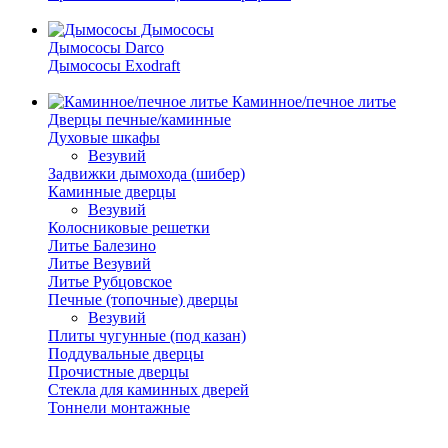
Дымососы
Дымососы Darco
Дымососы Exodraft
Каминное/печное литье
Дверцы печные/каминные
Духовые шкафы
Везувий
Задвижки дымохода (шибер)
Каминные дверцы
Везувий
Колосниковые решетки
Литье Балезино
Литье Везувий
Литье Рубцовское
Печные (топочные) дверцы
Везувий
Плиты чугунные (под казан)
Поддувальные дверцы
Прочистные дверцы
Стекла для каминных дверей
Тоннели монтажные