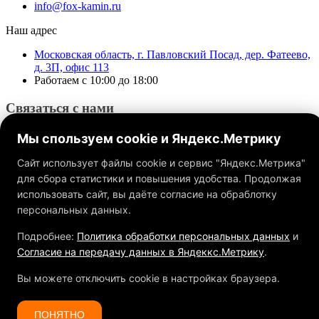
info@fox-kamin.ru
Наш адрес
Московская область, г. Павловский Посад, дер. Фатеево,
д. 3П, офис 113
Работаем с 10:00 до 18:00
Связаться с нами
Мы спользуем cookie и Яндекс.Метрику
Сайт использует файлы cookie и сервис "Яндекс.Метрика"
для сбора статистики и повышения удобства. Продолжая
использовать сайт, вы даёте согласие на обраблотку
Обращаем ваше внимание на то, что данный интернет-сайт, а
также вся информация о товарах и ценах, предоставленная на
персональных данных.
нём, носит исключительно информационный характер и ни
при каких условиях не является публичной офертой,
Подробнее:
Политика обработки персональных данных
и
определяемой положениями Статьи 437 ГК РФ.
Согласие на передачу данных в Яндеккс.Метрику
.
Вы можете отключить cookie в настройках браузера.
ПОНЯТНО