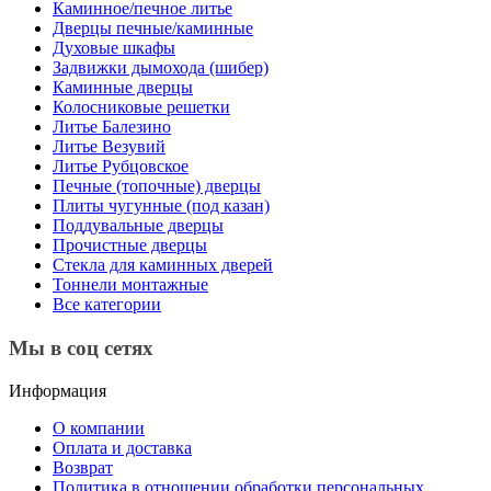
Каминное/печное литье
Дверцы печные/каминные
Духовые шкафы
Задвижки дымохода (шибер)
Каминные дверцы
Колосниковые решетки
Литье Балезино
Литье Везувий
Литье Рубцовское
Печные (топочные) дверцы
Плиты чугунные (под казан)
Поддувальные дверцы
Прочистные дверцы
Стекла для каминных дверей
Тоннели монтажные
Все категории
Мы в соц сетях
Информация
О компании
Оплата и доставка
Возврат
Политика в отношении обработки персональных