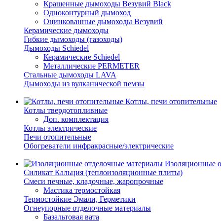
Крашенные дымоходы Везувий Black
Одноконтурный дымоход
Оцинкованные дымоходы Везувий
Керамические дымоходы
Гибкие дымоходы (газоходы)
Дымоходы Schiedel
Керамические Schiedel
Металлические PERMETER
Стальные дымоходы LAVA
Дымоходы из вулканической пемзы
Котлы, печи отопительные
Котлы твердотопливные
Доп. комплектация
Котлы электрические
Печи отопительные
Обогреватели инфракрасные/электрические
Изоляционные о
Силикат Кальция (теплоизоляционные плиты)
Смеси печные, кладочные, жаропрочные
Мастика термостойкая
Термостойкие Эмали, Герметики
Огнеупорные отделочные материалы
Базальтовая вата