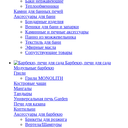
Баки нержавеющие
Теплообменники
Камни для банных печей
Аксессуары для бани
Бондарные изделия
Веники для бани и запарки
Каминные и печные аксессуары
Панно из можжевельника
Текстиль для бани
Эфирные масла
Сопутствующие товары
Барбекю, печи для сада
Модульные барбекю
Грили
Грили MONOLITH
Костровые чаши
Мангалы
Тандыры
Универсальная печь Garden
Печи для казана
Коптильни
Аксессуары для барбекю
Брикеты для розжига
Вертела/Шампуры