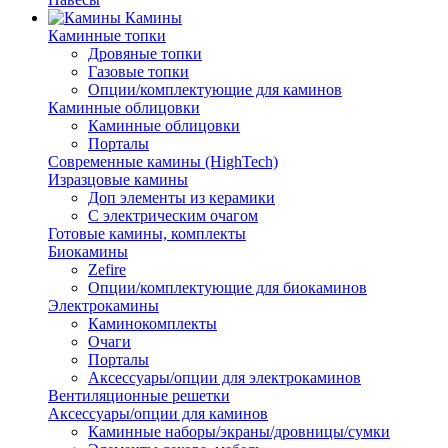
Камины
Каминные топки
Дровяные топки
Газовые топки
Опции/комплектующие для каминов
Каминные облицовки
Каминные облицовки
Порталы
Современные камины (HighTech)
Изразцовые камины
Доп элементы из керамики
С электрическим очагом
Готовые камины, комплекты
Биокамины
Zefire
Опции/комплектующие для биокаминов
Электрокамины
Каминокомплекты
Очаги
Порталы
Аксессуары/опции для электрокаминов
Вентиляционные решетки
Аксессуары/опции для каминов
Каминные наборы/экраны/дровницы/сумки