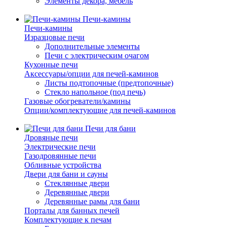
Элементы декора, мебель
Печи-камины
Печи-камины
Изразцовые печи
Дополнительные элементы
Печи с электрическим очагом
Кухонные печи
Аксессуары/опции для печей-каминов
Листы подтопочные (предтопочные)
Стекло напольное (под печь)
Газовые обогреватели/камины
Опции/комплектующие для печей-каминов
Печи для бани
Дровяные печи
Электрические печи
Газодровянные печи
Обливные устройства
Двери для бани и сауны
Стеклянные двери
Деревянные двери
Деревянные рамы для бани
Порталы для банных печей
Комплектующие к печам