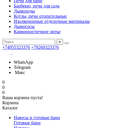
Печи для бани
Барбекю, печи для сада
Дымоходы
Котлы, печи отопительные
Изоляционные отделочные материалы
Дымососы
Каминное/печное литье
×
+74955323376
+79260323376
WhatsApp
Telegram
Макс
0
0
0
Ваша корзина пуста!
Корзина
Каталог
Навесы и готовые бани
Готовые бани
Навесы