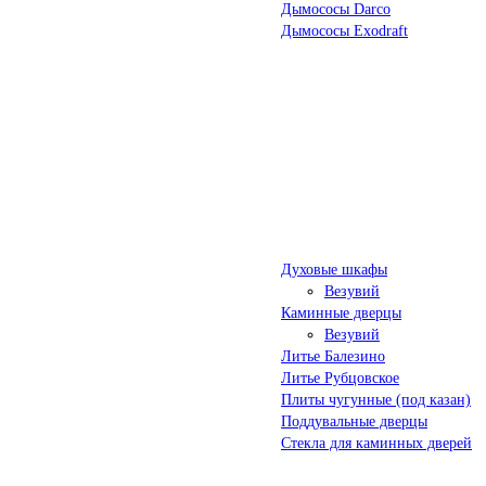
Дымососы Darco
Дымососы Exodraft
Духовые шкафы
Везувий
Каминные дверцы
Везувий
Литье Балезино
Литье Рубцовское
Плиты чугунные (под казан)
Поддувальные дверцы
Стекла для каминных дверей