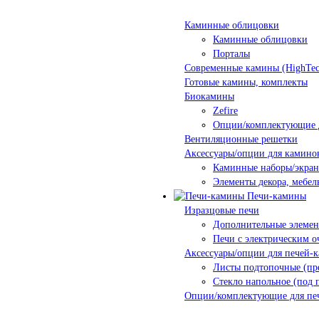
Каминные облицовки
Каминные облицовки
Порталы
Современные камины (HighTec
Готовые камины, комплекты
Биокамины
Zefire
Опции/комплектующие 
Вентиляционные решетки
Аксессуары/опции для камино
Каминные наборы/экра
Элементы декора, мебел
Печи-камины
Изразцовые печи
Дополнительные элеме
Печи с электрическим о
Аксессуары/опции для печей-
Листы подтопочные (пр
Стекло напольное (под 
Опции/комплектующие для пе