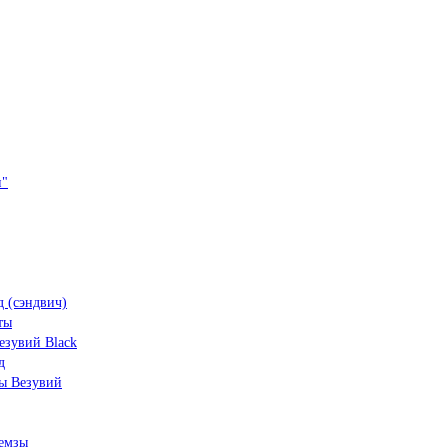
и"
 (сэндвич)
ты
зувий Black
д
ы Везувий
емзы