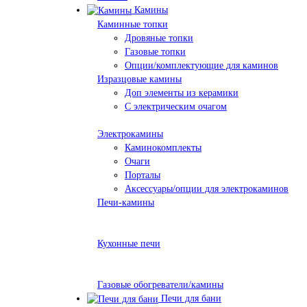
Камины
Каминные топки
Дровяные топки
Газовые топки
Опции/комплектующие для каминов
Изразцовые камины
Доп элементы из керамики
С электрическим очагом
Электрокамины
Каминокомплекты
Очаги
Порталы
Аксессуары/опции для электрокаминов
Печи-камины
Кухонные печи
Газовые обогреватели/камины
Печи для бани