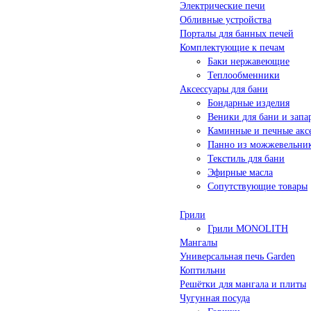
Электрические печи
Обливные устройства
Порталы для банных печей
Комплектующие к печам
Баки нержавеющие
Теплообменники
Аксессуары для бани
Бондарные изделия
Веники для бани и запа
Каминные и печные акс
Панно из можжевельни
Текстиль для бани
Эфирные масла
Сопутствующие товары
Грили
Грили MONOLITH
Мангалы
Универсальная печь Garden
Коптильни
Решётки для мангала и плиты
Чугунная посуда