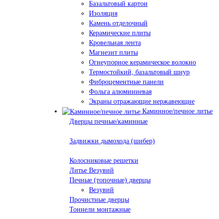
Базальтовый картон
Изоляция
Камень отделочный
Керамические плиты
Кровельная лента
Магнезит плиты
Огнеупорное керамическое волокно
Термостойкий, базальтовый шнур
Фиброцементные панели
Фольга алюминиевая
Экраны отражающие нержавеющие
Каминное/печное литье
Дверцы печные/каминные
Задвижки дымохода (шибер)
Колосниковые решетки
Литье Везувий
Печные (топочные) дверцы
Везувий
Прочистные дверцы
Тоннели монтажные