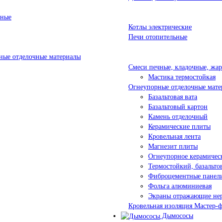
ьные
Котлы электрические
Печи отопительные
ые отделочные материалы
Смеси печные, кладочные, жа
Мастика термостойкая
Огнеупорные отделочные мате
Базальтовая вата
Базальтовый картон
Камень отделочный
Керамические плиты
Кровельная лента
Магнезит плиты
Огнеупорное керамичес
Термостойкий, базальт
Фиброцементные панел
Фольга алюминиевая
Экраны отражающие не
Кровельная изоляция Мастер-
Дымососы