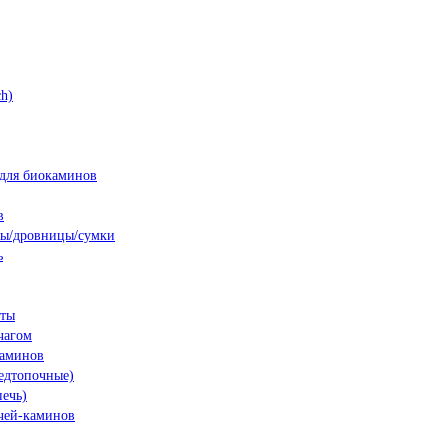
h)
для биокаминов
в
ны/дровницы/сумки
ь
нты
чагом
каминов
едтопочные)
печь)
чей-каминов