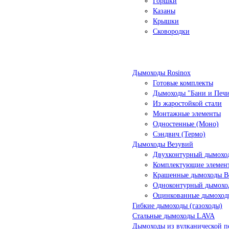
Горшки
Казаны
Крышки
Сковородки
Дымоходы Rosinox
Готовые комплекты
Дымоходы "Бани и Печ
Из жаростойкой стали
Монтажные элементы
Одностенные (Моно)
Сэндвич (Термо)
Дымоходы Везувий
Двухконтурный дымоход
Комплектующие элемен
Крашенные дымоходы Ве
Одноконтурный дымохо
Оцинкованные дымоход
Гибкие дымоходы (газоходы)
Стальные дымоходы LAVA
Дымоходы из вулканической п