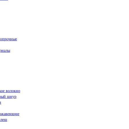
ропрочные
риалы
кое волокно
овый шнур
и
ржавеющие
флеш