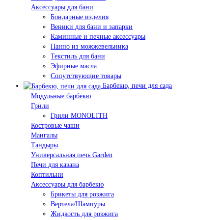
Аксессуары для бани
Бондарные изделия
Веники для бани и запарки
Каминные и печные аксессуары
Панно из можжевельника
Текстиль для бани
Эфирные масла
Сопутствующие товары
Барбекю, печи для сада
Модульные барбекю
Грили
Грили MONOLITH
Костровые чаши
Мангалы
Тандыры
Универсальная печь Garden
Печи для казана
Коптильни
Аксессуары для барбекю
Брикеты для розжига
Вертела/Шампуры
Жидкость для розжига