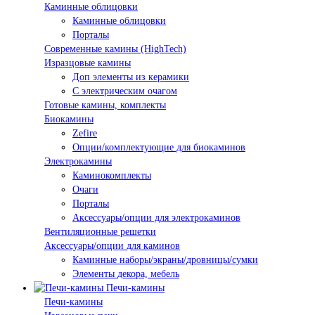
Каминные облицовки
Каминные облицовки
Порталы
Современные камины (HighTech)
Изразцовые камины
Доп элементы из керамики
С электрическим очагом
Готовые камины, комплекты
Биокамины
Zefire
Опции/комплектующие для биокаминов
Электрокамины
Каминокомплекты
Очаги
Порталы
Аксессуары/опции для электрокаминов
Вентиляционные решетки
Аксессуары/опции для каминов
Каминные наборы/экраны/дровницы/сумки
Элементы декора, мебель
Печи-камины
Печи-камины