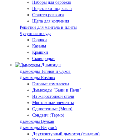
Наборы для барбекю
Подставки под казан
Стартер розжига
Щепа для копчения
Решётки для мангала и плиты
Чугунная посуда
Горшки
Казаны
Крышки
Сковородки
Дымоходы
Дымоходы Теплов и Сухов
Дымоходы Rosinox
Готовые комплекты
Дымоходы "Бани и Печи"
Из жаростойкой стали
Монтажные элементы
Одностенные (Моно)
Сэндвич (Термо)
Дымоходы Вулкан
Дымоходы Везувий
Двухконтурный дымоход (сэндвич)