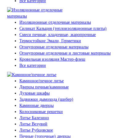
Все категории
Изоляционные отделочные материалы
Силикат Кальция (теплоизоляционные плиты)
Смеси печные, кладочные, жаропрочные
Термостойкие Эмали, Герметики
Огнеупорные отделочные материалы
Огнеупорные отделочные и листовые материалы
Кровельная изоляция Мастер-флеш
Все категории
Каминное/печное литье
Дверцы печные/каминные
Духовые шкафы
Задвижки дымохода (шибер)
Каминные дверцы
Колосниковые решетки
Литье Балезино
Литье Везувий
Литье Рубцовское
Печные (топочные) дверцы