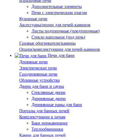
Изразцовые печи
Дополнительные элементы
Печи с электрическим очагом
Кухонные печи
Аксессуары/опции для печей-каминов
Листы подтопочные (предтопочные)
Стекло напольное (под печь)
Газовые обогреватели/камины
Опции/комплектующие для печей-каминов
Печи для бани
Дровяные печи
Электрические печи
Газодровянные печи
Обливные устройства
Двери для бани и сауны
Стеклянные двери
Деревянные двери
Деревянные рамы для бани
Порталы для банных печей
Комплектующие к печам
Баки нержавеющие
Теплообменники
Камни для банных печей