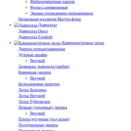
Фиброцементные панели
Фольга алюминиевая
Экраны отражающие нержавеющие
Кровельная изоляция Мастер-флеш
Дымососы
Дымососы Darco
Дымососы Exodraft
Каминное/печное литье
Дверцы печные/каминные
Духовые шкафы
Везувий
Задвижки дымохода (шибер)
Каминные дверцы
Везувий
Колосниковые решетки
Литье Балезино
Литье Везувий
Литье Рубцовское
Печные (топочные) дверцы
Везувий
Плиты чугунные (под казан)
Поддувальные дверцы
Прочистные дверцы