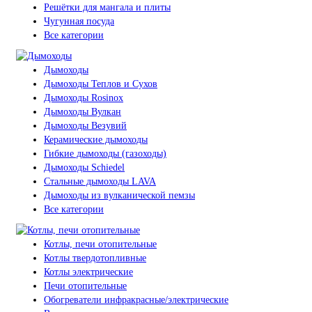
Решётки для мангала и плиты
Чугунная посуда
Все категории
Дымоходы
Дымоходы Теплов и Сухов
Дымоходы Rosinox
Дымоходы Вулкан
Дымоходы Везувий
Керамические дымоходы
Гибкие дымоходы (газоходы)
Дымоходы Schiedel
Стальные дымоходы LAVA
Дымоходы из вулканической пемзы
Все категории
Котлы, печи отопительные
Котлы твердотопливные
Котлы электрические
Печи отопительные
Обогреватели инфракрасные/электрические