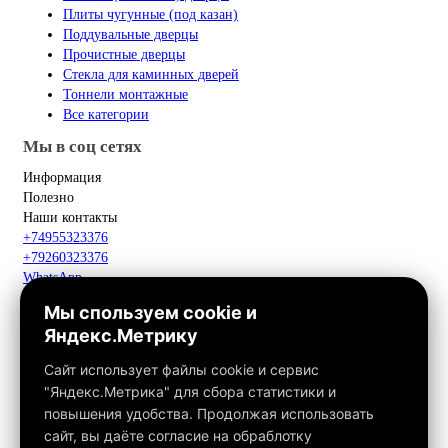
Плиты чугунные (под казан)
Поддувальные дверцы
Прочистные дверцы
Стекла для каминных дверей
Тоннели монтажные
Все категории
Мы в соц сетях
Информация
Полезно
Наши контакты
+74955323376
+79260323376
WhatsApp
Telegram
Мы спользуем cookie и
Макс
Яндекс.Метрику
info@fox-kamin.ru
Наш адрес
Сайт использует файлы cookie и сервис
Московская область, г. Павловский Посад, дер. Фатеево, д. 3П,
"Яндекс.Метрика" для сбора статистики и
офис 113
повышения удобства. Продолжая использовать
Работаем с 10:00 до 18:00
сайт, вы даёте согласие на обраблотку