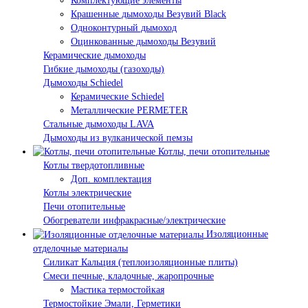
Комплектующие элементы
Крашенные дымоходы Везувий Black
Одноконтурный дымоход
Оцинкованные дымоходы Везувий
Керамические дымоходы
Гибкие дымоходы (газоходы)
Дымоходы Schiedel
Керамические Schiedel
Металлические PERMETER
Стальные дымоходы LAVA
Дымоходы из вулканической пемзы
Котлы, печи отопительные
Котлы твердотопливные
Доп. комплектация
Котлы электрические
Печи отопительные
Обогреватели инфракрасные/электрические
Изоляционные
отделочные материалы
Силикат Кальция (теплоизоляционные плиты)
Смеси печные, кладочные, жаропрочные
Мастика термостойкая
Термостойкие Эмали, Герметики