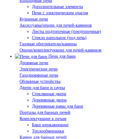
Изразцовые печи
Дополнительные элементы
Печи с электрическим очагом
Кухонные печи
Аксессуары/опции для печей-каминов
Листы подтопочные (предтопочные)
Стекло напольное (под печь)
Газовые обогреватели/камины
Опции/комплектующие для печей-каминов
Печи для бани
Дровяные печи
Электрические печи
Газодровянные печи
Обливные устройства
Двери для бани и сауны
Стеклянные двери
Деревянные двери
Деревянные рамы для бани
Порталы для банных печей
Комплектующие к печам
Баки нержавеющие
Теплообменники
Камни для банных печей