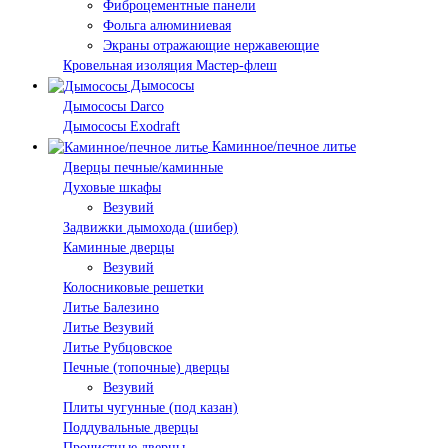
Фиброцементные панели
Фольга алюминиевая
Экраны отражающие нержавеющие
Кровельная изоляция Мастер-флеш
Дымососы
Дымососы Darco
Дымососы Exodraft
Каминное/печное литье
Дверцы печные/каминные
Духовые шкафы
Везувий
Задвижки дымохода (шибер)
Каминные дверцы
Везувий
Колосниковые решетки
Литье Балезино
Литье Везувий
Литье Рубцовское
Печные (топочные) дверцы
Везувий
Плиты чугунные (под казан)
Поддувальные дверцы
Прочистные дверцы