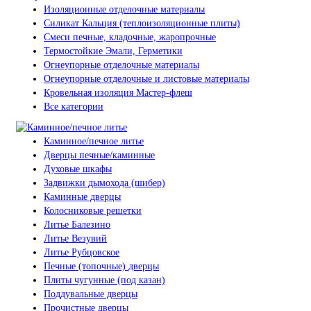
Изоляционные отделочные материалы
Силикат Кальция (теплоизоляционные плиты)
Смеси печные, кладочные, жаропрочные
Термостойкие Эмали, Герметики
Огнеупорные отделочные материалы
Огнеупорные отделочные и листовые материалы
Кровельная изоляция Мастер-флеш
Все категории
Каминное/печное литье
Дверцы печные/каминные
Духовые шкафы
Задвижки дымохода (шибер)
Каминные дверцы
Колосниковые решетки
Литье Балезино
Литье Везувий
Литье Рубцовское
Печные (топочные) дверцы
Плиты чугунные (под казан)
Поддувальные дверцы
Прочистные дверцы