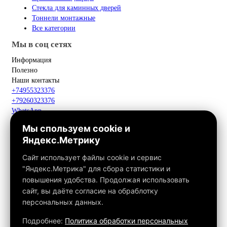
Стекла для каминных дверей
Тоннели монтажные
Все категории
Мы в соц сетях
Информация
Полезно
Наши контакты
+74955323376
+79260323376
WhatsApp
Telegram
Мы спользуем cookie и
Макс
Яндекс.Метрику
info@fox-kamin.ru
Наш адрес
Сайт использует файлы cookie и сервис
Московская область, г. Павловский Посад, дер. Фатеево, д. 3П,
"Яндекс.Метрика" для сбора статистики и
офис 113
повышения удобства. Продолжая использовать
Работаем с 10:00 до 18:00
сайт, вы даёте согласие на обраблотку
персональных данных.
Связаться с нами
Подробнее:
Политика обработки персональных