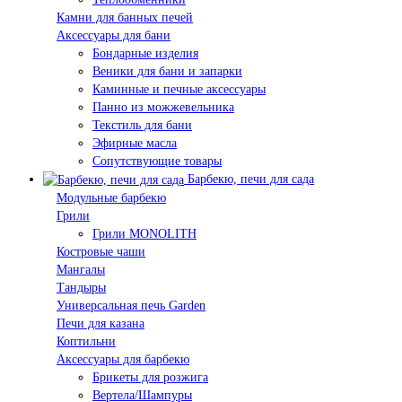
Камни для банных печей
Аксессуары для бани
Бондарные изделия
Веники для бани и запарки
Каминные и печные аксессуары
Панно из можжевельника
Текстиль для бани
Эфирные масла
Сопутствующие товары
Барбекю, печи для сада
Модульные барбекю
Грили
Грили MONOLITH
Костровые чаши
Мангалы
Тандыры
Универсальная печь Garden
Печи для казана
Коптильни
Аксессуары для барбекю
Брикеты для розжига
Вертела/Шампуры