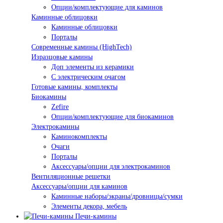
Опции/комплектующие для каминов
Каминные облицовки
Каминные облицовки
Порталы
Современные камины (HighTech)
Изразцовые камины
Доп элементы из керамики
С электрическим очагом
Готовые камины, комплекты
Биокамины
Zefire
Опции/комплектующие для биокаминов
Электрокамины
Каминокомплекты
Очаги
Порталы
Аксессуары/опции для электрокаминов
Вентиляционные решетки
Аксессуары/опции для каминов
Каминные наборы/экраны/дровницы/сумки
Элементы декора, мебель
Печи-камины