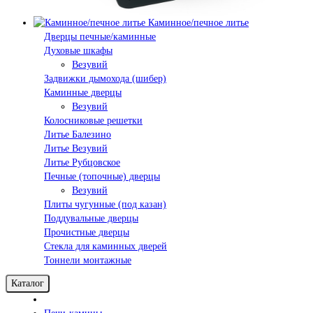
Каминное/печное литье
Дверцы печные/каминные
Духовые шкафы
Везувий
Задвижки дымохода (шибер)
Каминные дверцы
Везувий
Колосниковые решетки
Литье Балезино
Литье Везувий
Литье Рубцовское
Печные (топочные) дверцы
Везувий
Плиты чугунные (под казан)
Поддувальные дверцы
Прочистные дверцы
Стекла для каминных дверей
Тоннели монтажные
Каталог