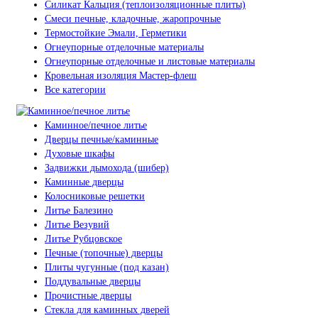
Силикат Кальция (теплоизоляционные плиты)
Смеси печные, кладочные, жаропрочные
Термостойкие Эмали, Герметики
Огнеупорные отделочные материалы
Огнеупорные отделочные и листовые материалы
Кровельная изоляция Мастер-флеш
Все категории
Каминное/печное литье
Дверцы печные/каминные
Духовые шкафы
Задвижки дымохода (шибер)
Каминные дверцы
Колосниковые решетки
Литье Балезино
Литье Везувий
Литье Рубцовское
Печные (топочные) дверцы
Плиты чугунные (под казан)
Поддувальные дверцы
Прочистные дверцы
Стекла для каминных дверей