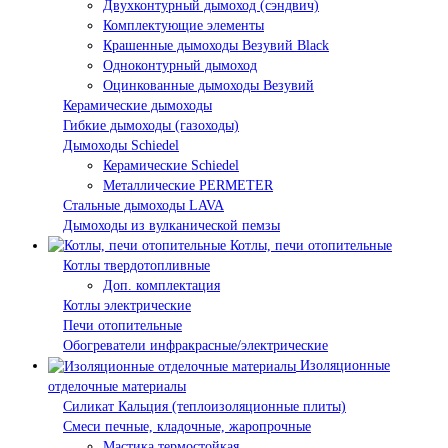
Двухконтурный дымоход (сэндвич)
Комплектующие элементы
Крашенные дымоходы Везувий Black
Одноконтурный дымоход
Оцинкованные дымоходы Везувий
Керамические дымоходы
Гибкие дымоходы (газоходы)
Дымоходы Schiedel
Керамические Schiedel
Металлические PERMETER
Стальные дымоходы LAVA
Дымоходы из вулканической пемзы
Котлы, печи отопительные
Котлы твердотопливные
Доп. комплектация
Котлы электрические
Печи отопительные
Обогреватели инфракрасные/электрические
Изоляционные
отделочные материалы
Силикат Кальция (теплоизоляционные плиты)
Смеси печные, кладочные, жаропрочные
Мастика термостойкая