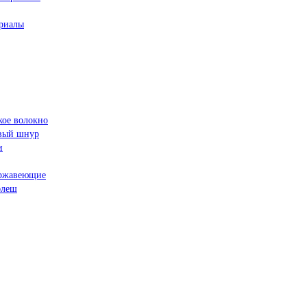
риалы
кое волокно
овый шнур
и
ржавеющие
флеш