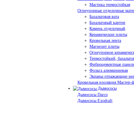
Мастика термостойкая
Огнеупорные отделочные мате
Базальтовая вата
Базальтовый картон
Камень отделочный
Керамические плиты
Кровельная лента
Магнезит плиты
Огнеупорное керамичес
Термостойкий, базальт
Фиброцементные панел
Фольга алюминиевая
Экраны отражающие не
Кровельная изоляция Мастер-
Дымососы
Дымососы Darco
Дымососы Exodraft