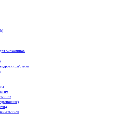
h)
для биокаминов
в
ны/дровницы/сумки
ь
нты
чагом
каминов
едтопочные)
печь)
чей-каминов