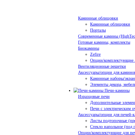
Каминные облицовки
Каминные облицовки
Порталы
Современные камины (HighTec
Готовые камины, комплекты
Биокамины
Zefire
Опции/комплектующие 
Вентиляционные решетки
Аксессуары/опции для камино
Каминные наборы/экра
Элементы декора, мебел
Печи-камины
Изразцовые печи
Дополнительные элеме
Печи с электрическим о
Аксессуары/опции для печей-
Листы подтопочные (пр
Стекло напольное (под 
Опции/комплектующие для пе