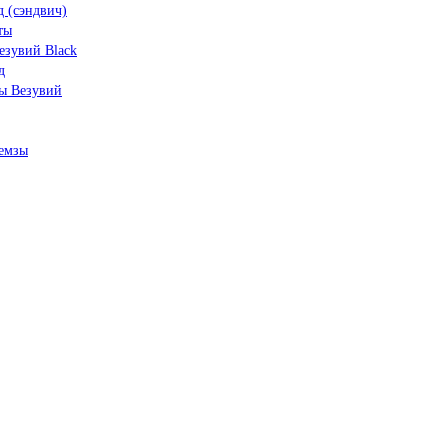
 (сэндвич)
ты
зувий Black
д
ы Везувий
емзы