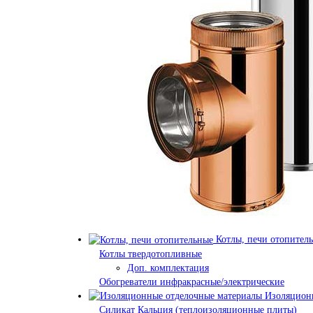
Котлы, печи отопител
Котлы твердотопливные
Доп. комплектация
Обогреватели инфракрасные/электрические
Изоляционн
Силикат Кальция (теплоизоляционные плиты)