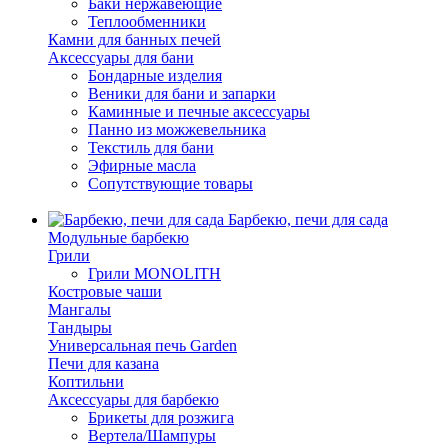
Баки нержавеющие
Теплообменники
Камни для банных печей
Аксессуары для бани
Бондарные изделия
Веники для бани и запарки
Каминные и печные аксессуары
Панно из можжевельника
Текстиль для бани
Эфирные масла
Сопутствующие товары
Барбекю, печи для сада
Модульные барбекю
Грили
Грили MONOLITH
Костровые чаши
Мангалы
Тандыры
Универсальная печь Garden
Печи для казана
Коптильни
Аксессуары для барбекю
Брикеты для розжига
Вертела/Шампуры