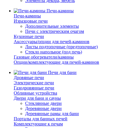
Элементы декора, мебель
Печи-камины
Печи-камины
Изразцовые печи
Дополнительные элементы
Печи с электрическим очагом
Кухонные печи
Аксессуары/опции для печей-каминов
Листы подтопочные (предтопочные)
Стекло напольное (под печь)
Газовые обогреватели/камины
Опции/комплектующие для печей-каминов
Печи для бани
Дровяные печи
Электрические печи
Газодровянные печи
Обливные устройства
Двери для бани и сауны
Стеклянные двери
Деревянные двери
Деревянные рамы для бани
Порталы для банных печей
Комплектующие к печам