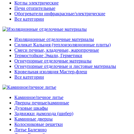
Котлы электрические
Печи отопительные
Обогреватели инфракрасные/электрические
Все категории
Изоляционные отделочные материалы
Силикат Кальция (теплоизоляционные плиты)
Смеси печные, кладочные, жаропрочные
Термостойкие Эмали, Герметики
Огнеупорные отделочные материалы
Огнеупорные отделочные и листовые материалы
Кровельная изоляция Мастер-флеш
Все категории
Каминное/печное литье
Дверцы печные/каминные
Духовые шкафы
Задвижки дымохода (шибер)
Каминные дверцы
Колосниковые решетки
Литье Балезино