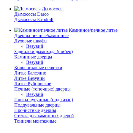
Дымососы
Дымососы Darco
Дымососы Exodraft
Каминное/печное литье
Дверцы печные/каминные
Духовые шкафы
Везувий
Задвижки дымохода (шибер)
Каминные дверцы
Везувий
Колосниковые решетки
Литье Балезино
Литье Везувий
Литье Рубцовское
Печные (топочные) дверцы
Везувий
Плиты чугунные (под казан)
Поддувальные дверцы
Прочистные дверцы
Стекла для каминных дверей
Тоннели монтажные