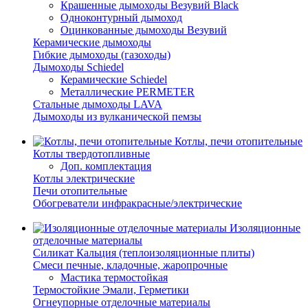
Крашенные дымоходы Везувий Black
Одноконтурный дымоход
Оцинкованные дымоходы Везувий
Керамические дымоходы
Гибкие дымоходы (газоходы)
Дымоходы Schiedel
Керамические Schiedel
Металлические PERMETER
Стальные дымоходы LAVA
Дымоходы из вулканической пемзы
Котлы, печи отопительные
Котлы твердотопливные
Доп. комплектация
Котлы электрические
Печи отопительные
Обогреватели инфракрасные/электрические
Изоляционные
отделочные материалы
Силикат Кальция (теплоизоляционные плиты)
Смеси печные, кладочные, жаропрочные
Мастика термостойкая
Термостойкие Эмали, Герметики
Огнеупорные отделочные материалы