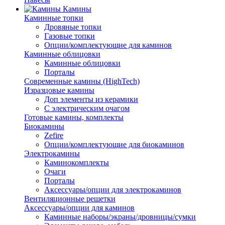
Камины
Каминные топки
Дровяные топки
Газовые топки
Опции/комплектующие для каминов
Каминные облицовки
Каминные облицовки
Порталы
Современные камины (HighTech)
Изразцовые камины
Доп элементы из керамики
С электрическим очагом
Готовые камины, комплекты
Биокамины
Zefire
Опции/комплектующие для биокаминов
Электрокамины
Каминокомплекты
Очаги
Порталы
Аксессуары/опции для электрокаминов
Вентиляционные решетки
Аксессуары/опции для каминов
Каминные наборы/экраны/дровницы/сумки